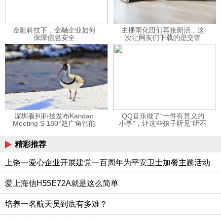
金融科技下，金融企业如何
主播雨化田们再接新活，这
保障信息安全
次让网友们下载的是交管
12123APP
深圳看到科技发布Kandao
QQ音乐做了“一件有意义的
Meeting S 180°超广角智能
小事”，让这些孩子听见“听不
视频会议机
见”的音乐
精彩推荐
上饶一爱心企业开展建党一百周年为平安卫士加餐主题活动
爱上海信H55E72A就是这么简单
培养一名航天员到底有多难？