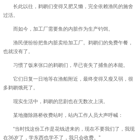
长此以往，鹈鹕们变得又肥又懒，完全依赖渔民的施舍
过活。
而如今，加工厂需要鱼的内脏作为生产钓饵。
渔民便纷纷把鱼内脏卖给加工厂。鹈鹕们的免费午餐，
也就没有了。
习惯了饭来张口的鹈鹕们，早已丧失了
捕鱼的本能。
它们日复一日地等在渔船附
近，最终变得又瘦又弱，很
多鹈鹕饿死了。
现实生活中，鹈鹕的悲剧也在无数次上演。
某地撤除路桥收费站时，站内工作人员大声呼喊：
“当时找这份工作是花钱进来的，现在不要我们了，我现
在36岁了，学东西也学不了，我只会收费。”