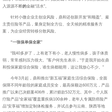
入源源不断
的
金融“活水”。
针对小微企业主创业风险，鼎和还创新开发“和顺盈”、雇
主责任险等产品，量身定制全方位、全天候的精准服务方
案，为企业经营转移分散风险。
“一张保单保全家”
“我40多岁了，上有老下有小，老人慢性病多，孩子体质
弱，常常感到压力很大。”客户何先生表示，“于是我开始在鼎
和投保家庭综合保险，谁生病都能用，这让我放心不少。”
今年3月起，鼎和推出“新五福”家庭生活综合保险，全面
保障不同年龄段的家庭成员安全，最高保额达600万元，产品
推广以来已决赔案406件，累计赔款532万元。其中，个人医
疗险产品“全家福”覆盖重疾病100余种，老年人专属防癌险产
品“安享福”增加定制体检服务，并试点参与云南、陕西等地