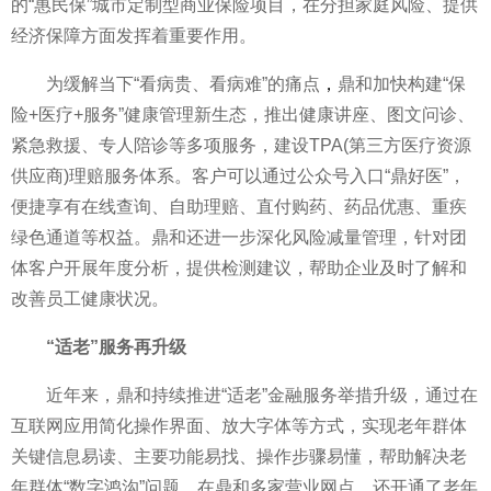
的“惠民保”城市定制型商业保险项目，在分担家庭风险、提供
经济保障方面发挥着重要作用。
为缓解当下“看病贵、看病难”的痛点
，
鼎和加快构建“保
险+医疗+服务”健康管理新生态，推出健康讲座、图文问诊、
紧急救援、专人陪诊等多项服务，建设TPA(第三方医疗资源
供应商)理赔服务体系。客户可以通过公众号入口“鼎好医”，
便捷享有在线查询、自助理赔、直付购药、药品优惠、重疾
绿色通道等权益。鼎和还进一步深化风险减量管理，针对团
体客户开展年度分析，提供检测建议，帮助企业及时了解和
改善员工健康状况。
“适老”服务再升级
近年来，鼎和持续推进“适老”金融服务举措升级，通过在
互联网应用简化操作界面、放大字体等方式，实现老年群体
关键信息易读、主要功能易找、操作步骤易懂，帮助解决老
年群体“数字鸿沟”问题。在鼎和多家营业网点，还开通了老年