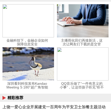
金融科技下，金融企业如何
主播雨化田们再接新活，这
保障信息安全
次让网友们下载的是交管
12123APP
深圳看到科技发布Kandao
QQ音乐做了“一件有意义的
Meeting S 180°超广角智能
小事”，让这些孩子听见“听不
视频会议机
见”的音乐
精彩推荐
上饶一爱心企业开展建党一百周年为平安卫士加餐主题活动