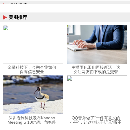
相关阅读
美图推荐
金融科技下，金融企业如何
主播雨化田们再接新活，这
保障信息安全
次让网友们下载的是交管
12123APP
深圳看到科技发布Kandao
QQ音乐做了“一件有意义的
Meeting S 180°超广角智能
小事”，让这些孩子听见“听不
视频会议机
见”的音乐