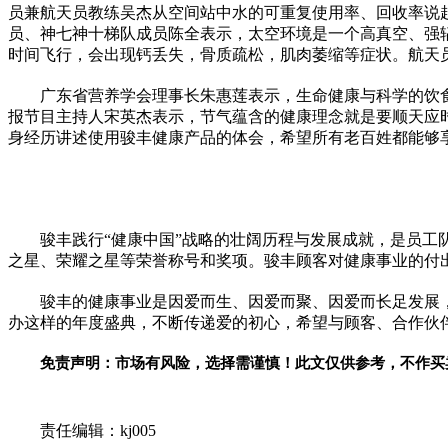
员兼航天员教练吴杰从空间站中水的可重复使用率、回收率说
员、神七神十梯队成员陈全表示，太空环境是一个高真空、强
时间飞行，会出现钙丢失，骨质疏松，肌肉萎缩等症状。航天
广东省营养学会理事长朱惠莲表示，生命健康与科学的饮
报节目主持人宋英杰表示，节气蕴含的健康理念就是要顺天应
身经历讲述使用骏丰健康产品的体会，希望所有老百姓都能够
骏丰践行“健康中国”战略的壮阔历程与发展成就，是员
之星、荣耀之星等荣誉称号和奖项。骏丰顾客对健康事业的付
骏丰的健康事业是因爱而生、因爱而聚、因爱而长足发展，
办这样的年度盛典，不断传递爱的初心，希望与顾客、合作伙
免责声明：市场有风险，选择需谨慎！此文仅供参考，不作买
关键词：
责任编辑：kj005