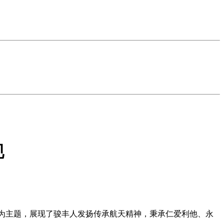
现
”为主题，展现了骏丰人发扬传承航天
精神
，秉承仁爱利他、永