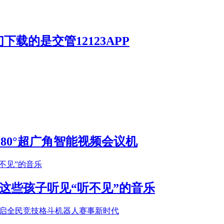
载的是交管12123APP
S 180°超广角智能视频会议机
这些孩子听见“听不见”的音乐