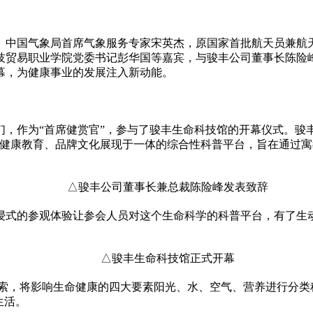
。
、中国气象局首席气象服务专家宋英杰，原
国家
首批航天员兼航
技贸易职业学院党委
书记
彭华国等嘉宾，与骏丰公司董事长陈险
幕，为健康事业的发展注入新动能。
，作为“首席健赏官”，参与了骏丰生命科技馆的开幕仪式。骏
、健康教育、品牌文化展现于一体的综合
性
科普
平
台，旨在通过寓
△骏丰公司董事长兼总裁陈险峰发表致辞
浸式的参观体验让参会人员对这个生命科学的科普
平
台，有了生
△骏丰生命科技馆正式开幕
线索，将影响生命健康的四大要素阳光、水、空气、营养进行分
生活。