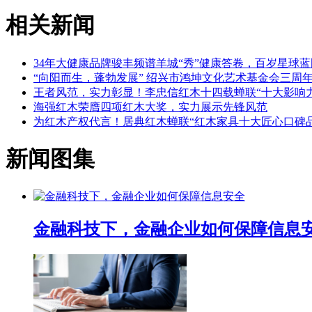
相关新闻
34年大健康品牌骏丰频谱羊城“秀”健康答卷，百岁星球
“向阳而生，蓬勃发展” 绍兴市鸿坤文化艺术基金会三周
王者风范，实力彰显！李忠信红木十四载蝉联“十大影响力
海强红木荣膺四项红木大奖，实力展示先锋风范
为红木产权代言！居典红木蝉联“红木家具十大匠心口碑品
新闻图集
金融科技下，金融企业如何保障信息