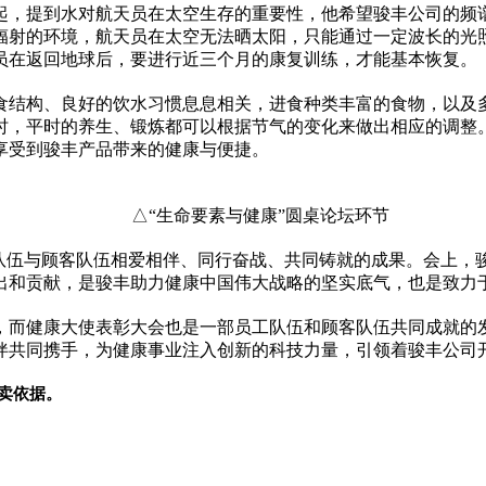
起，提到水对航天员在太空生存的重要
性
，他希望骏丰公司的频
辐射的环境，航天员在太空无法晒太阳，只能通过一定波长的光
员在返回地球后，要进行
近
三个月的康复训练，才能基本恢复。
食结构、良好的饮水
习
惯息息相关，进食种类丰富的食物，以及
时，
平
时的养生、锻炼都可以根据节气的变化来做出相应的调整
享受到骏丰产品带来的健康与便捷。
△“生命要素与健康”圆桌论坛环节
工队伍与顾客队伍相爱相伴、同行奋战、共同铸就的成果。会上，
出和贡献，是骏丰助力健康中国伟大战略的坚实底气，也是致力
而健康大使表彰大会也是一部员工队伍和顾客队伍共同成就的发
伴共同携手，为健康事业注入创新的科技力量，引领着骏丰公司
卖依据。