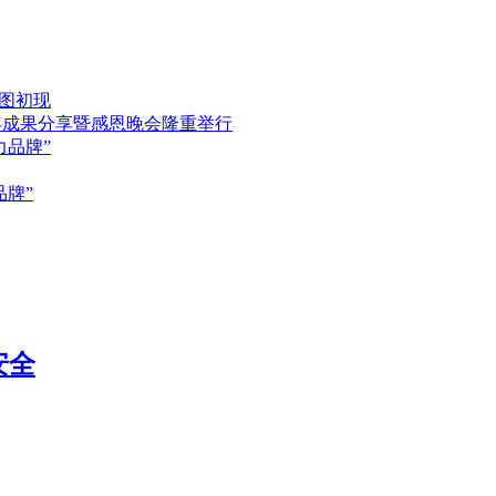
蓝图初现
年成果分享暨感恩晚会隆重举行
品牌”
牌”
安全