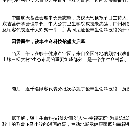
不停步的初心，以百岁人生
百年
企业为目标，迈向发展新征程
中国航天
基金
会理事长吴志坚，
央视
天气预报节目主持人
东省营养学会理事长、中大公共卫生学院教授朱惠莲，广州科
及顾客代表
近
千人欢聚一堂，并共同见证骏丰生命科技馆的开
因爱而生，骏丰生命科技馆盛大启幕
当天上午，在骏丰健康产业园，来自全国各地的顾客代表们
土壤三棵大树”生态布局的重要组成部分，是一个集生命科普
随后，
近
千名顾客代表分批次参观了骏丰生命科技馆。沉
据了解，骏丰生命科技馆以“百岁人生•幸福家庭”为展陈
骏丰的形象IP马小骏的漫画故事，生动地展示健康家庭的幸福