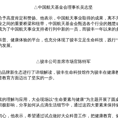
△中国航天
基金
会理事长吴志坚
给予高度肯定和赞扬。他表示，中国航天事业取得的成果，离不
业之间的重要桥梁和纽带，中国航天
基金
会甄选各个行业的翘楚
成为了中国航天事业支持者行列中新的一员，而骏丰一年以来的
科普、健康体验的
平
台，也充分体现了骏丰立足生命科技，践行
的发展。
△骏丰公司首席市场官陈特军
”的品牌新生态进行了详细解读，骏丰生命科技馆作为骏丰在健康
普教育方面迈出了坚实的一步。
素的理解与应用，大会现场以“生命要素与健康”为主题开展了圆
积极影响，分享如何从点滴生活细节中，通过这四大要素来保持
初心，他表示，希望通过试点做好大众科普工作，把健康教育、