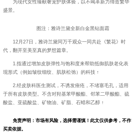
为现代女性臻献奢宠护肤体验，以不竭革新力缔造繁华
盛景。
图注：雅诗兰黛全新白金黑钻面霜
12月27日，雅诗兰黛同万千观众一同共赴《繁花》时
代，翻开至美至真的梦想篇章。
1.指通过增加皮肤弹性与饱和度来帮助抵御肌肤老化表
现形式（例如皱纹细纹、肌肤松弛）的科技 ↑
2.经皮肤科医生测试，不诱发痤疮，不堵塞毛孔，适用
于所有皮肤类型。不含对羟基苯甲酸酯、邻苯二甲酸酯、硫
酸盐、亚硫酸盐、矿物油、矿脂、石蜡和乙醇 ↑
免责声明：市场有风险，选择需谨慎！此文仅供参考，不作
买卖依据。