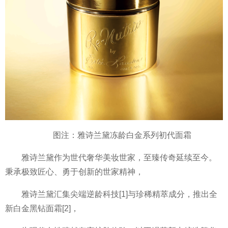
图注：雅诗兰黛冻龄白金系列初代面霜
雅诗兰黛作为世代奢华美妆世家，至臻传奇延续至今。
秉承极致匠心、勇于创新的世家精神，
雅诗兰黛汇集尖端逆龄科技[1]与珍稀精萃成分，推出全
新白金黑钻面霜[2]，