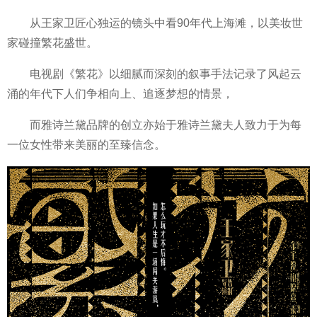
从王家卫匠心独运的镜头中看90年代上海滩，以美妆世
家碰撞繁花盛世。
电视剧《繁花》以细腻而深刻的叙事手法记录了风起云
涌的年代下人们争相向上、追逐梦想的情景，
而雅诗兰黛品牌的创立亦始于雅诗兰黛夫人致力于为每
一位女性带来美丽的至臻信念。