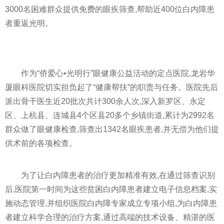
3000名困难群众提供免费的眼疾筛查,帮助近400位白内障患
者重返光明。
作为“侨爱心•光明行”眼健康公益活动的定点医院,龙岩华
厦眼科医院切实担负起了“健康帮扶”的职责与任务。医院先后
派出骨干医生近20批次共计300余人次,深入新罗区、永定
区、上杭县、连城县4个区县20多个乡镇街道,累计为2992名
群众做了眼健康检查,筛查出1342名眼疾患者,并无偿为他们提
供术前的各项检查。
为了让白内障患者的治疗更加精准有效,在通过筛查识别
后,医院第一时间为这些贫困白内障患者建立电子信息档案,实
施动态管理,并组织医院白内障专家成立专项小组,为白内障患
者建立科学合理的治疗方案,通过高端的技术设备、精湛的医