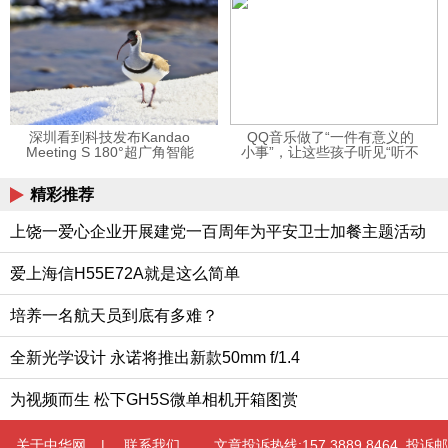
深圳看到科技发布Kandao
QQ音乐做了“一件有意义的
Meeting S 180°超广角智能
小事”，让这些孩子听见“听不
视频会议机
见”的音乐
精彩推荐
上饶一爱心企业开展建党一百周年为平安卫士加餐主题活动
爱上海信H55E72A就是这么简单
培养一名航天员到底有多难？
全新光学设计 永诺将推出新款50mm f/1.4
为视频而生 松下GH5S微单相机开箱图赏
关于中华网
|
联系我们
文章投诉热线:157 3889 8464 投诉邮