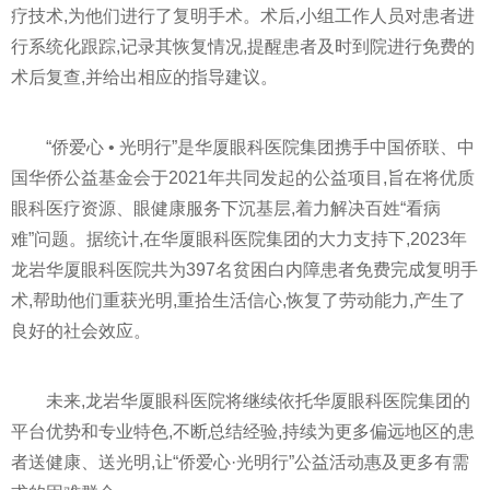
疗技术,为他们进行了复明手术。术后,小组工作人员对患者进
行系统化跟踪,记录其恢复情况,提醒患者及时到院进行免费的
术后复查,并给出相应的指导建议。
“侨爱心 • 光明行”是华厦眼科医院集团携手中国侨联、中
国华侨公益基金会于2021年共同发起的公益项目,旨在将优质
眼科医疗资源、眼健康服务下沉基层,着力解决百姓“看病
难”问题。据统计,在华厦眼科医院集团的大力支持下,2023年
龙岩华厦眼科医院共为397名贫困白内障患者免费完成复明手
术,帮助他们重获光明,重拾生活信心,恢复了劳动能力,产生了
良好的社会效应。
未来,龙岩华厦眼科医院将继续依托华厦眼科医院集团的
平台优势和专业特色,不断总结经验,持续为更多偏远地区的患
者送健康、送光明,让“侨爱心·光明行”公益活动惠及更多有需