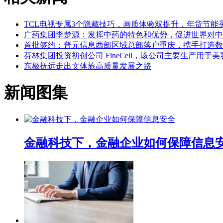
TCL电视专属3个隐藏技巧，画质体验双提升，年货节能
广药集团李楚源：发挥中药的特色和优势，促进世界对中
首批签约：普元信息西部区域总部落户重庆，携手打造数
芬林集团投资初创公司 FineCell，该公司主要生产用
东极抚远走出文体旅高质量发展之路
新闻图集
金融科技下，金融企业如何保障信息