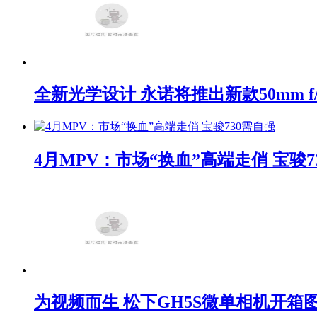
全新光学设计 永诺将推出新款50mm f/1
4月MPV：市场“换血”高端走俏 宝骏7
为视频而生 松下GH5S微单相机开箱