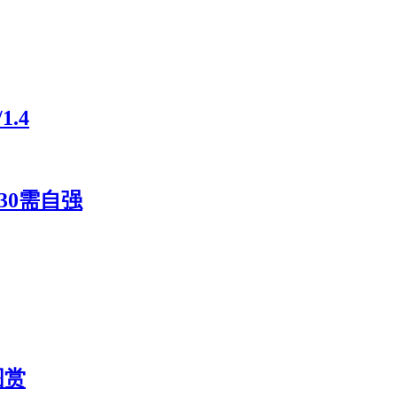
.4
30需自强
图赏