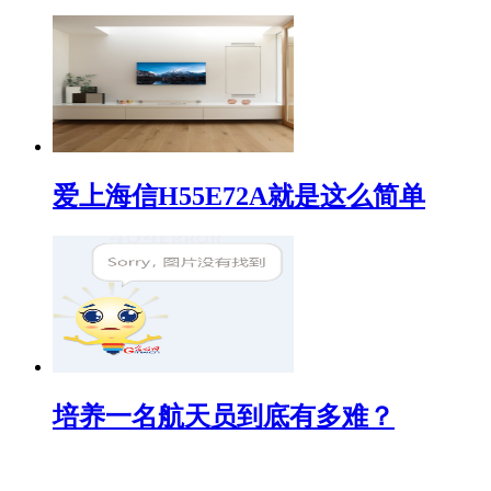
爱上海信H55E72A就是这么简单
培养一名航天员到底有多难？