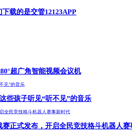
载的是交管12123APP
S 180°超广角智能视频会议机
这些孩子听见“听不见”的音乐
年挑战赛正式发布，开启全民竞技格斗机器人赛