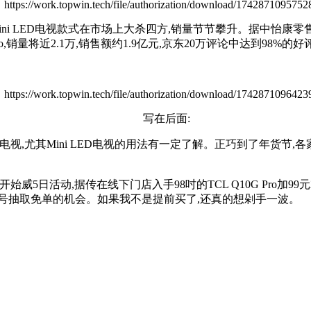
Mini LED电视款式在市场上大杀四方,销量节节攀升。据中怡康零售数
Pro,销量将近2.1万,销售额约1.9亿元,京东20万评论中达到98%的
写在后面:
电视,尤其Mini LED电视的用法有一定了解。正巧到了年货节
月8号开始威5日活动,据传在线下门店入手98吋的TCL Q10G P
号抽取免单的机会。如果我不是提前买了,还真的想剁手一波。