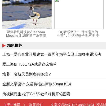
深圳看到科技发布Kandao
QQ音乐做了“一件有意义的
Meeting S 180°超广角智能
小事”，让这些孩子听见“听不
视频会议机
见”的音乐
精彩推荐
上饶一爱心企业开展建党一百周年为平安卫士加餐主题活动
爱上海信H55E72A就是这么简单
培养一名航天员到底有多难？
全新光学设计 永诺将推出新款50mm f/1.4
为视频而生 松下GH5S微单相机开箱图赏
关于中华网
|
联系我们
文章投诉热线:157 3889 8464 投诉邮