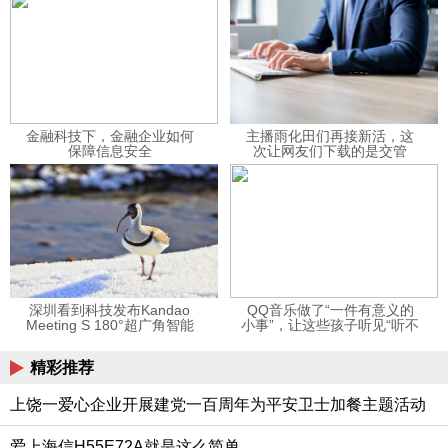
金融科技下，金融企业如何
主播雨化田们再接新活，这
保障信息安全
次让网友们下载的是交管
12123APP
深圳看到科技发布Kandao
QQ音乐做了“一件有意义的
Meeting S 180°超广角智能
小事”，让这些孩子听见“听不
视频会议机
见”的音乐
精彩推荐
上饶一爱心企业开展建党一百周年为平安卫士加餐主题活动
爱上海信H55E72A就是这么简单