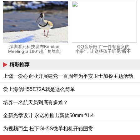
12123APP
深圳看到科技发布Kandao
QQ音乐做了“一件有意义的
Meeting S 180°超广角智能
小事”，让这些孩子听见“听不
视频会议机
见”的音乐
精彩推荐
上饶一爱心企业开展建党一百周年为平安卫士加餐主题活动
爱上海信H55E72A就是这么简单
培养一名航天员到底有多难？
全新光学设计 永诺将推出新款50mm f/1.4
为视频而生 松下GH5S微单相机开箱图赏