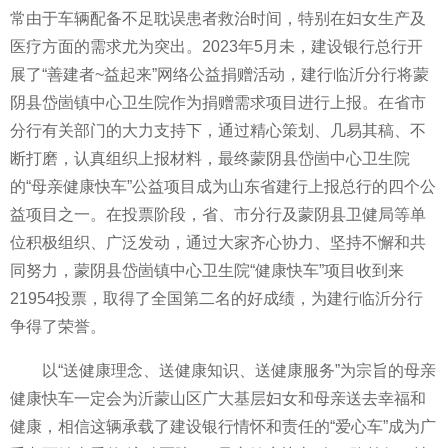
常由于车辆配备不足耽误患者救治时间，特别在妇女生产及
医疗方面的需求尤为突出。2023年5月未，建设银行总行开
展了“善建者~益起来”网络公益捐赠活动，建行临沂分行将蒙
阴县岱崮镇中心卫生院作为捐赠需求项目进行上报。在省市
分行有关部门的大力支持下，通过精心策划、几易其稿、不
断打磨，认真组织上报材料，最终蒙阴县岱崮中心卫生院
的“母亲健康快车”公益项目成为山东省建行上报总行的四个公
益项目之一。在投票阶段，省、市分行及蒙阴县卫健局等单
位积极组织、广泛发动，通过大家齐心协力、坚持不懈和共
同努力，蒙阴县岱崮镇中心卫生院“健康快车”项目收到来
21954投票，取得了全国第二名的好成绩，为建行临沂分行
争得了荣誉。
以“送健康理念、送健康知识、送健康服务”为宗旨的母亲
健康快车一定会为沂蒙山区广大基层妇女和母亲送去幸福和
健康，相信这辆承载了建设银行情怀和责任的“爱心车”成为广