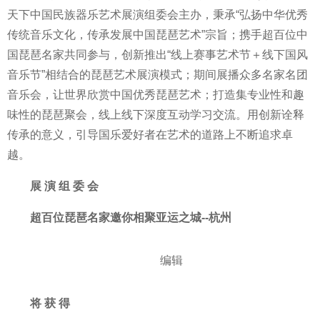
天下
中国民族器乐艺术展演组委会主办，秉承“弘扬中华优秀
传统音乐文化，传承发展
中国琵琶艺术”宗旨；携手超百位
中
国琵琶名家共同参与，创新推出“线上赛事艺术节＋线下国风
音乐节”相结合的琵琶艺术展演模式；期间展播众多名家名团
音乐会，让世界欣赏
中国优秀琵琶艺术；打造集专业
性和趣
味
性的琵琶聚会，线上线下深度互动学
习交流。用创新诠释
传承的意义，引导国乐爱好者在艺术的道路上不断追求卓
越。
展 演 组 委 会
超百位琵琶名家邀你相聚亚运之城--杭州
编辑
将 获 得