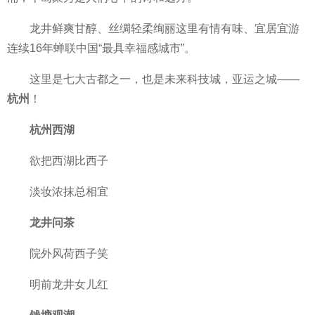
龙井鲜爽甘醇、丝绸轻柔绚丽这里有情有味、宜居宜游
连续16年蝉联
中国“最具幸福感城市”。
这里是七大古都之一，也是未来科技城，亚运之城——
杭州
！
杭州西湖
欲把西湖比西子
淡妆浓抹
总相宜
龙井问茶
院外风荷西子笑
明前龙井女儿红