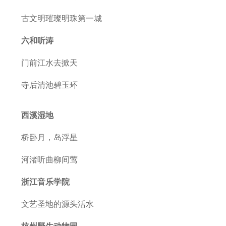
古文明璀璨明珠第一城
六和听涛
门前江水去掀天
寺后清池碧玉环
西溪湿地
桥卧月，岛浮星
河渚听曲柳间莺
浙江音乐学院
文艺圣地的源头活水