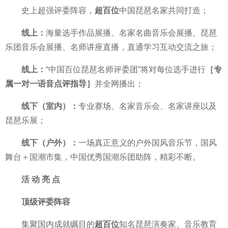
史上超强评委阵容，
超百位
中国琵琶名家共同打造；
线上：
海量选手作品展播、名家名曲音乐会展播、琵琶
乐团音乐会展播、名师讲座直播，直通学
习互动交流之旅；
线上：
“
中国百位琵琶名师评委团”将对每位选手进行
［专
属一对一语音点评指导］
并全网播出；
线下（室内）：
专业赛场、名家音乐会、名家讲座以及
琵琶乐展；
线下（户外）：
一场真正意义的户外国风音乐节，国风
舞
台＋国潮市集，
中国优秀国潮乐团助阵，精彩不断。
活 动 亮 点
顶级评委阵容
集聚国内成就瞩目的
超百位
知名琵琶演奏家、音乐教育