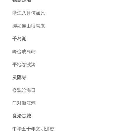
钱塘观潮
浙江八月何如此
涛如连山喷雪来
千岛湖
峰峦成岛屿
平地卷波涛
灵隐寺
楼观沧海日
门对浙江潮
良渚古城
中华五千年文明遗迹