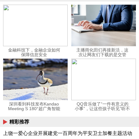
金融科技下，金融企业如何
主播雨化田们再接新活，这
保障信息安全
次让网友们下载的是交管
12123APP
深圳看到科技发布Kandao
QQ音乐做了“一件有意义的
Meeting S 180°超广角智能
小事”，让这些孩子听见“听不
视频会议机
见”的音乐
精彩推荐
上饶一爱心企业开展建党一百周年为平安卫士加餐主题活动