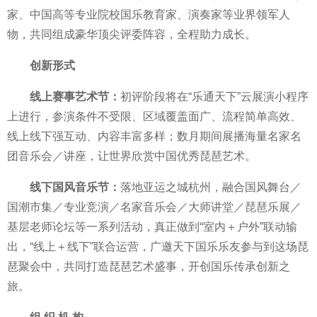
家、
中国高等专业院校国乐教育家、演奏家等业界领军人
物，共同组成豪华顶尖评委阵容，全程助力成长。
创新形式
线上赛事艺术节：
初评阶段将在“乐通天下”云展演小程序
上进行，参演条件不受限、区域覆盖面广、流程简单高效、
线上线下强互动、内容丰富多样；数月期间展播海量名家名
团音乐会／讲座，让世界欣赏
中国优秀琵琶艺术。
线下国风音乐节：
落地亚运之城杭州，融合国风舞
台／
国潮市集／专业竞演／名家音乐会／
大师讲堂／琵琶乐展／
基层老师论坛等一系列活动，真正做到“室内＋户外”联动输
出，“线上＋线下”联合运营，广邀天下国乐乐友参与到这场琵
琶聚会中，共同打造琵琶艺术盛事，开创国乐传承创新之
旅。