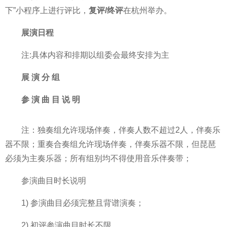
下”小程序上进行评比，
复评/终评
在杭州举办。
展演日程
注:具体内容和排期以组委会最终安排为主
展 演 分 组
参 演 曲 目 说 明
注：独奏组允许现场伴奏，伴奏人数不超过2人，伴奏乐
器不限；重奏合奏组允许现场伴奏，伴奏乐器不限，但琵琶
必须为主奏乐器；所有组别均不得使用音乐伴奏带；
参演曲目时长说明
1) 参演曲目必须完整且背谱演奏；
2) 初评参演曲目时长不限。