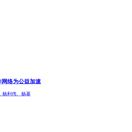
作网络为公益加速
幕，杨利伟、杨幂