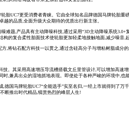
牌轮胎UC7更受消费者青睐。它由全球知名品牌德国马牌轮胎重磅
出卓越的品质,全面升级大众期待的优质出行新主张。
噪难题,产品具有主动降噪科技,通过采用“3D主动降噪系统3.0
结构的复合柔性胎面技术使轮胎更加轻柔地接触地面,减少噪音,
配方,将钻石配方科技一以贯之,通过含硅高分子与增粘树脂成分
科技。其采用高速增压导流槽搭载文丘里管设计,可以增加高速增
同时,兼具出众的湿地抓地表现。即使处于各种严峻的环境中,也
,德国马牌轮胎UC7“全能选手”实至名归,一经上市就得到了
不断推出时代精品,犒赏热烈的峰层人生!