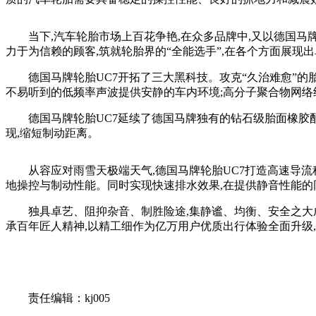
当下,汽车轮胎市场上百花争艳,在众多品牌中,又以德国马
力于为信赖的顾客,筑就轮胎界的“全能选手”,在各个方面展现
德国马牌轮胎UC7开拓了三大黑科技。攻克“久治难愈”的胎
不易听到的低频率声波提供安静的车内环境;高分子聚合物网络
德国马牌轮胎UC7延续了德国马牌独有的钻石级胎面橡胶
现,缩短制动距离。
从容应对雨雪天极端天气,德国马牌轮胎UC7打造高速导流
地操控与制动性能。同时实现快速排水效果,在提供静音性能的
独具卓艺、阻抑杂音、制胜险途,集静谧、均衡、安全之大成
承百年匠人精神,以精工细作为亿万用户优质出行体验全面升级,
关键词：
责任编辑：kj005