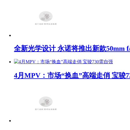
全新光学设计 永诺将推出新款50mm f/1
4月MPV：市场“换血”高端走俏 宝骏7