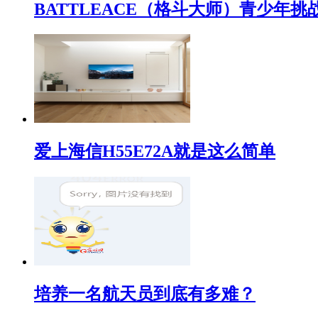
BATTLEACE（格斗大师）青少
爱上海信H55E72A就是这么简单
培养一名航天员到底有多难？