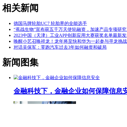
相关新闻
德国马牌轮胎UC7 轮胎界的全能选手
“蕉战生物”宣布获五千万天使轮融资，加速产品专项研
2023中国（天津）工业APP创新应用大赛获奖名单最新发
唤醒小艺召唤祥龙！龙年将至快和华为一起参与寻龙挑战
对话吴保军：零跑汽车过去3年如何融资和破局
新闻图集
金融科技下，金融企业如何保障信息