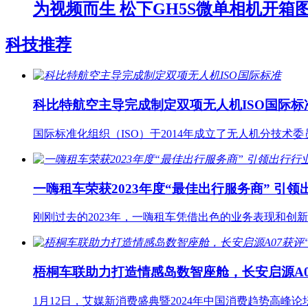
为视频而生 松下GH5S微单相机开箱
科技推荐
科比特航空主导完成制定双项无人机ISO国际标
国际标准化组织（ISO）于2014年成立了无人机分技术委
一嗨租车荣获2023年度“最佳出行服务商” 引
刚刚过去的2023年，一嗨租车凭借出色的业务表现和创新精
梧桐车联助力打造情感岛数智座舱，长安启源A07
1月12日，艾媒新消费盛典暨2024年中国消费趋势高