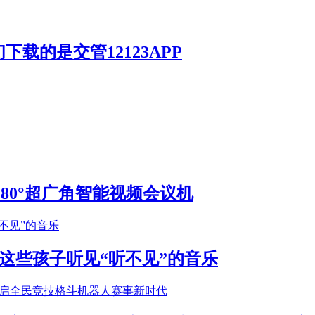
载的是交管12123APP
S 180°超广角智能视频会议机
这些孩子听见“听不见”的音乐