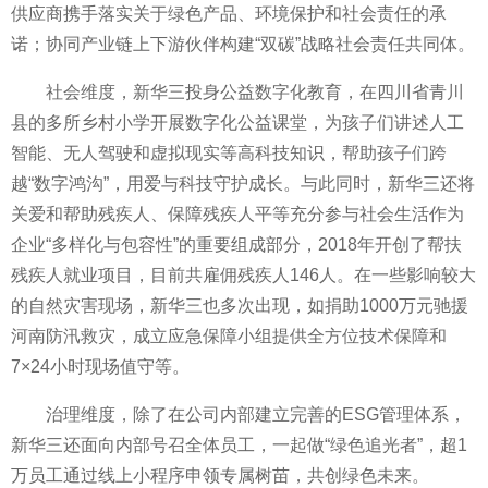
供应商携手
落实关于绿色产品、环境保护和社会责任的承
诺；协同产业链上下游伙伴构建“双碳”战略社会责任共同体。
社会维度，新华三投身公益数字化教育，在四川省青川
县的多所乡村小学开展数字化公益课堂，为孩子们讲述人工
智能、无人驾驶和虚拟现实等高科技知识，帮助孩子们跨
越“数字鸿沟”，用爱与科技守护成长。与此同时，新华三还将
关爱和帮助残疾人、保障残疾人
平等充分参与社会生活作为
企业“多样化与包容
性”的
重要组成部分，2018年开创了帮扶
残疾人就业项目，目前共雇佣残疾人146人。在一些影响较大
的自然灾害现场，新华三也多次出现，如捐助1000万元驰援
河南防汛救灾，成立应急保障小组提供全方位技术保障和
7×24小时现场值守等。
治理维度，除了在公司内部建立完善的ESG管理体系，
新华三还面向内部号召全体员工，一起做“绿色追光者”，超1
万员工通过线上小程序申领专属树苗，共创绿色未来。