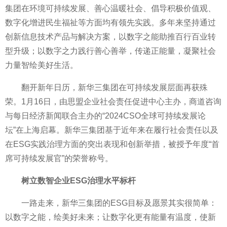
集团在环境可持续发展、善心温暖社会、倡导积极价值观、
数字化增进民生福祉等方面均有领先实践。多年来坚持通过
创新信息技术产品与解决方案，以数字之能助推百行百业转
型升级；以数字之力践行善心善举，传递正能量，凝聚社会
力量智绘美好生活。
翻开新年日历，新华三集团在可持续发展层面再获殊
荣。1月16日，由思盟企业社会责任促进中心主办，商道咨询
与每日经济新闻联合主办的“2024CSO全球可持续发展论
坛”在上海启幕。新华三集团基于
近年来在履行社会责任以及
在ESG实践治理方面的突出表现和创新举措，被授予年度“首
席可持续发展官”的荣誉称号。
树立数智企业
ESG
治理水
平标杆
一路走来，新华三集团的ESG目标及愿景其实很简单：
以数字之能，绘美好未来；让数字化更有能量有温度，使新