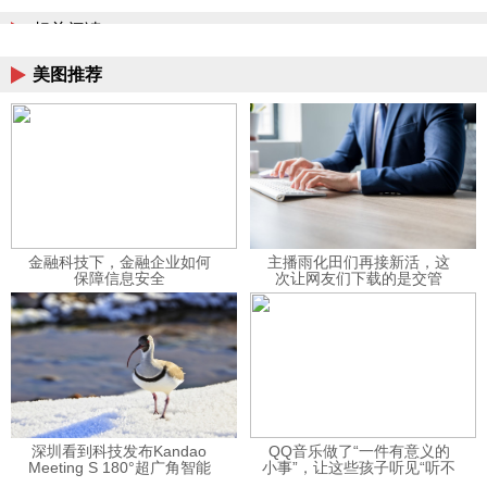
相关阅读
美图推荐
金融科技下，金融企业如何
主播雨化田们再接新活，这
保障信息安全
次让网友们下载的是交管
12123APP
深圳看到科技发布Kandao
QQ音乐做了“一件有意义的
Meeting S 180°超广角智能
小事”，让这些孩子听见“听不
视频会议机
见”的音乐