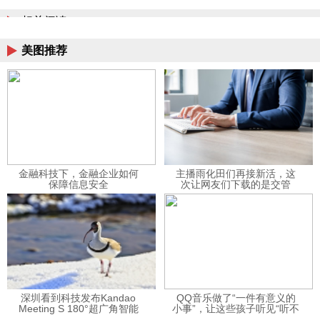
相关阅读
美图推荐
金融科技下，金融企业如何
主播雨化田们再接新活，这
保障信息安全
次让网友们下载的是交管
12123APP
深圳看到科技发布Kandao
QQ音乐做了“一件有意义的
Meeting S 180°超广角智能
小事”，让这些孩子听见“听不
视频会议机
见”的音乐