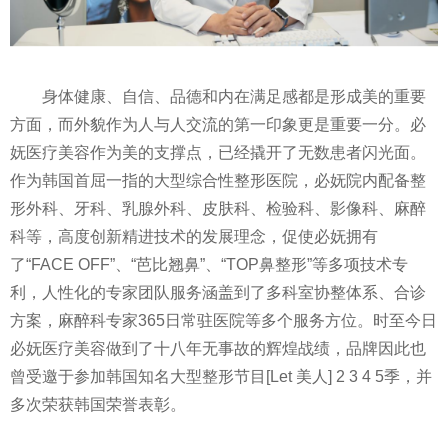
身体健康、自信、品德和内在满足感都是形成美的重要
方面，而外貌作为人与人交流的第一印象更是重要一分。必
妩医疗美容作为美的支撑点，已经撬开了无数患者闪光面。
作为韩国首屈一指的大型综合
性
整形医院，必妩院内配备整
形外科、牙科、乳腺外科、皮肤科、检验科、影像科、麻醉
科等，高度创新精进技术的发展理念，促使必妩拥有
了“FACE OFF”、“芭比翘鼻”、“TOP鼻整形”等多项技术专
利，人
性
化的专家团队服务涵盖到了多科室协整体系、合诊
方案，麻醉科专家365日常驻医院等多个服务方位。时至今日
必妩医疗美容做到了十八年无事故的辉煌战绩，品牌因此也
曾受邀于参加韩国知名大型整形节目[Let 美人] 2 3 4 5季，并
多次荣获韩国荣誉表彰。