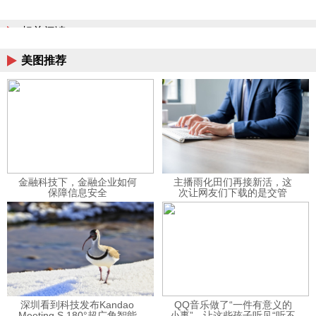
相关阅读
美图推荐
金融科技下，金融企业如何
主播雨化田们再接新活，这
保障信息安全
次让网友们下载的是交管
12123APP
深圳看到科技发布Kandao
QQ音乐做了“一件有意义的
Meeting S 180°超广角智能
小事”，让这些孩子听见“听不