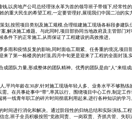
钱,以房地产公司总经理张永革为首的领导班子带领下,经常
性
的
姓的重大民生的希望工程,一定要管理好,展现我们中国二冶的实
体策划,按照项目类别及施工规模,合理组建施工现场各标段参建队
方案,解决施工难题。与此同时,项目部协同当地政府及主管部门对
候条件下的正常施工,从而保证了工程建设的高效推进。
季多雨和
疫情
反复的影响,同时面临工期紧、任务重的境况,项目部
迎来了第一栋楼房的封顶,四月中旬更是迎来了工程的全面封顶,
整合成团队力量,形成整体的团队
精神
。优秀的团队是由"人″来组
人,
平
均年龄在30岁,针对施工现场年轻人多、业务水
平
不够熟练
其以需。在共事处事中“带”,率其以行。围绕项目中心工作,制定工作
端将一线青年职工的碎片时间彻底利用起来,进行各种知识的学
习
会的时间进行消化和解决。通过阶段
性
的归纳总结和实际演练,工
信念,班子全员积极按照“党政同责、一岗双责、齐抓共管、失职追责