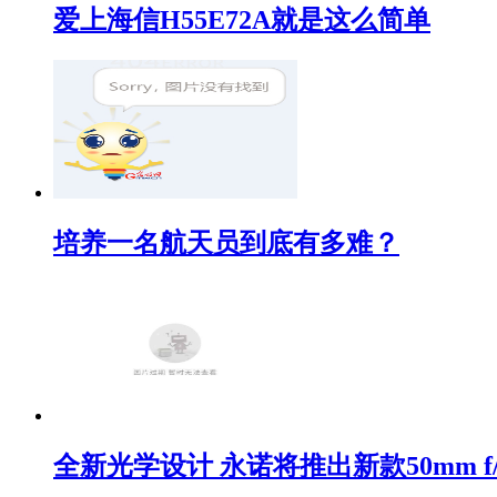
爱上海信H55E72A就是这么简单
培养一名航天员到底有多难？
全新光学设计 永诺将推出新款50mm f/1