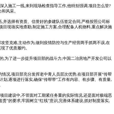
深入施工一线,来到现场检查指导工作,他特别强调,项目怎么管?
力和风采。
伍,并选择有资质、信誉好的参建队伍签定合同,严格按照公司标
项目现场实地查勘,制定施工方案,合理配备人机物料,重点解决施
攻坚克难,主动作为,做到
疫情
防控与生产经营两手抓两不误,在
实现了优质履约。
成的,为了进一步提升项目部的战斗力,中国二冶房地产开发公司以
的情况,项目部充分发挥老中青人员层次优势,在项目部开展“传帮
计划,逐项进行
落实
,确保“传帮带”工作有内容、有步骤、有质量,
。
程项目建设中,不管面对工期紧任务重的实际情况,还是面对极端恶
”的要求,牢固树立“红线”意识,完善体系建设,抓好制度
落实
,