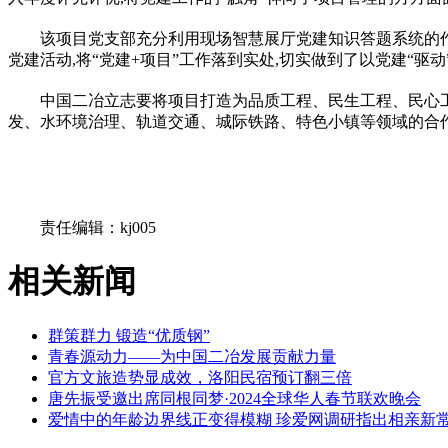
该项目党支部充分利用现场智慧展厅党建知识答题系统的作
党建活动,将“党建+项目”工作落到实处,切实做到了以党建“驱
中国二冶立志要将项目打造为品质工程、民生工程、民心
发、水环境治理、轨道交通、城际铁路、特色小镇等领域的合作
关键词：
责任编辑：kj005
相关新闻
群策群力 锻造“优质钢”
青春源动力——为中国二冶发展贡献力量
官方文旅造势显成效，洛阳民宿预订翻三倍
唐先振受邀出席同根同梦·2024全球华人春节联欢晚会
爱情中的年龄边界线正变得模糊 珍爱网调研指出相亲新