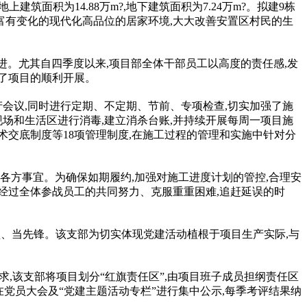
建筑面积为14.88万m?,地下建筑面积为7.24万m?。拟建9栋
间富有变化的现代化高品位的居家环境,
大大
改善安置区村民的生
推进。尤其自四季度以来,项目部全体干部员工以高度的责任感,发
证了项目的顺利开展。
会议,同时进行定期、不定期、节前、专项检查,切实加强了施
场和生活区进行消毒,建立消杀台账,并持续开展每周一项目施
交底制度等18项管理制度,在施工过程的管理和实施中针对分
各方事宜。为确保如期履约,加强对施工进度计划的管控,合理安
。经过全体参战员工的共同努力、克服重重困难,追赶延误的时
垒、当先锋。该支部为切实体现党建活动植根于项目生产实际,与
求,该支部将项目划分“红旗责任区”,由项目班子成员担纲责任区
在党员大会及“党建主题活动专栏”进行集中公示,每季考评结果纳