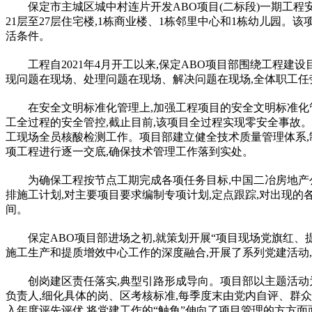
保定市主城区城中村连片开发ABO项目(二标段)一期工程安置房
21层至27层住宅楼,1栋商业楼、1栋邻里中心和1栋幼儿园
活条件。
工程自2021年4月开工以来,保定ABO项目部围绕工程
现问题在现场、处理问题在现场、解决问题在现场,全体职工任劳
在安全文明标准化管理上,加强工程项目的安全文明标准化
工全过程的安全管控,截止目前,该项目全过程实现零安全事故
工现场全员核酸检测工作。项目部建立健全技术质量管理体系,
项工程进行逐一交底,确保技术管理工作落到实处。
为确保工程按节点工期完成各项任务目标,中国二冶房地产
排施工计划,对主要项目要求编制专项计划,定点跟踪,对出现的
间。
保定ABO项目部进场之初,就策划开展“项目现场党旗红
施工生产和提质增效中心工作的深度融合,开展了系列党建活动
创岗建区责任
落实
,典型引路形成导向。项目部以主题活动
负责人,细化具体的岗、区考核标准,每季度末由党内自评、群众
入年度评先评优,将党建工作的“触角”伸向了项目管理的方方面