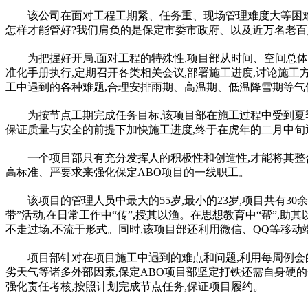
该公司在面对工程工期紧、任务重、现场管理难度大等困难
怎样才能管好?我们肩负的是保定市委市政府、以及
近
万名老百
为把握好开局,面对工程的特殊
性
,项目部从时间、空间总
准化手册执行,定期召开各类相关会议,部署施工进度,讨论施工
工中遇到的各种难题,合理安排雨期、高温期、低温降雪期等气
为按节点工期完成任务目标,该项目部在施工过程中受到夏
保证质量与安全的前提下加快施工进度,终于在虎年的二月中旬
一个项目部只有充分发挥人的积极
性
和创造
性
,才能将其
高标准、严要求来强化保定ABO项目的一线职工。
该项目的管理人员中最大的55岁,最小的23岁,项目共有30余
带”活动,在日常工作中“传”,授其以渔。在思想教育中“帮”,助
不走过场,不流于形式。同时,该项目部还利用
微信
、QQ等移动
项目部针对在项目施工中遇到的难点和问题,利用每周例
劣天气等诸多外部因素,保定ABO项目部坚定打铁还需自身硬的
强化责任考核,按照计划完成节点任务,保证项目履约。