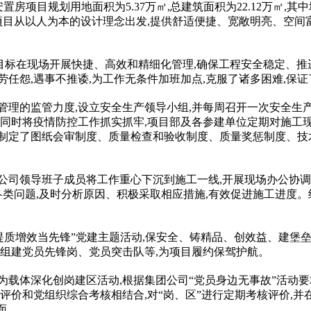
项目规划用地面积为5.37万㎡,总建筑面积为22.12万㎡,其中地上
。该项目从以人为本的设计理念出发,提供舒适便捷、宽敞明亮、空
建设目标在现场开展快捷、高效和精细化管理,确保工程安全稳定、
任怨,遇事不推诿,为工作无条件加班加点,克服了诸多困难,保
管理的监管力度,设立安全生产领导小组,并每周召开一次安全生产
。同时将
疫情
防控工作抓实抓牢,项目部及各参建单位定期对施工现
制定了图纸会审制度、质量检查和验收制度、质量奖惩制度、技术
公司领导班子成员将工作重心下沉到施工一线,开展现场办公协调
各类问题,及时分析原因、积极采取相应措施,有效促进施工进度
、提质增效当先锋”党建主题活动,保安全、铸精品、创效益、建堡
,组
建党
员先锋岗、党员突击队等,为项目履约保驾护航。
为载体深化创岗建区活动,根据集团公司“党员身边无事故”活动要
评价和党组织综合考核相结合,对“岗、区”进行定期考核评价,并
面。