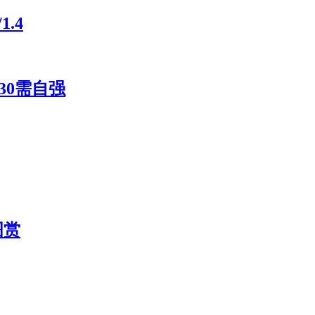
.4
30需自强
图赏