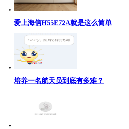
爱上海信H55E72A就是这么简单
培养一名航天员到底有多难？