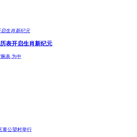
年历表开启生肖新纪元
”腕表,为中
阳区黄公望村举行