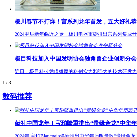
板川春节不打烊！宫系列龙年首发，五大好礼恭
2024甲辰新年临近之际，板川电器重磅推出宫系列集
极目科技加入中国发明协会独角兽企业创新分会
近日，极目科技凭借雄厚的科创实力和强大的技术研发力
1
/ 3
数码推荐
献礼中国龙年！宝珀隆重推出“贵绿金龙”中华
2024年,宝珀Blancpain焕新推出中华年历限量款“贵绿金龙