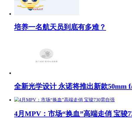
培养一名航天员到底有多难？
全新光学设计 永诺将推出新款50mm f/1
4月MPV：市场“换血”高端走俏 宝骏7