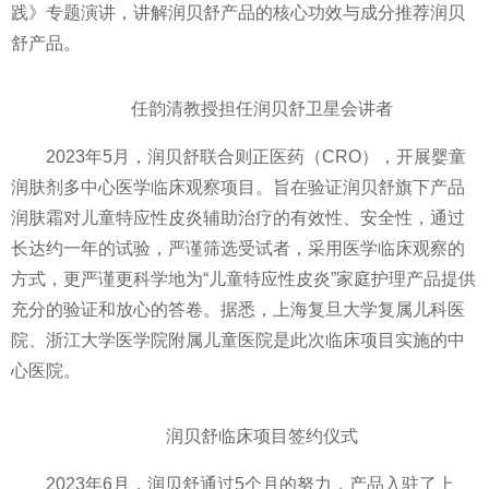
践》专题演讲，讲解润贝舒产品的核心功效与成分推荐润贝
舒产品。
任韵清教授担任润贝舒卫星会讲者
2023年5月，润贝舒联合则正医药（CRO），开展婴童
润肤剂多中心医学临床观察项目。旨在验证润贝舒旗下产品
润肤霜对儿童特应性皮炎辅助治疗的有效性、安全性，通过
长达约一年的试验，严谨筛选受试者，采用医学临床观察的
方式，更严谨更科学地为“儿童特应性皮炎”家庭护理产品提供
充分的验证和放心的答卷。据悉，上海复旦大学复属儿科医
院、浙江大学医学院附属儿童医院是此次临床项目实施的中
心医院。
润贝舒临床项目签约仪式
2023年6月，润贝舒通过5个月的努力，产品入驻了上