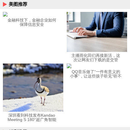
美图推荐
金融科技下，金融企业如何
保障信息安全
主播雨化田们再接新活，这
次让网友们下载的是交管
12123APP
QQ音乐做了“一件有意义的
小事”，让这些孩子听见“听不
见”的音乐
深圳看到科技发布Kandao
Meeting S 180°超广角智能
视频会议机