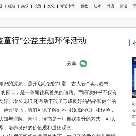
游
|
经济
|
娱乐
|
投资
|
文化
|
守艺中华
|
佛教
|
红木
|
韩流
|
简读
|
军
益童行”公益主题环保活动
微信
分享
知识的源泉，是开启心智的钥匙。古人云:“读万卷书，
界的窗口，是一条通往真善美的道路。而阅读好书不仅有
最
爱好、增长见识;还有助于孩子形成良好的品格和健全的
4
。通过读书，我们可以了解到不同领域的知识和经验，
春
不
认知与理解。同时，读书是一种自我提升的方式，可以
更
界，培养良好的价值观和道德观念。