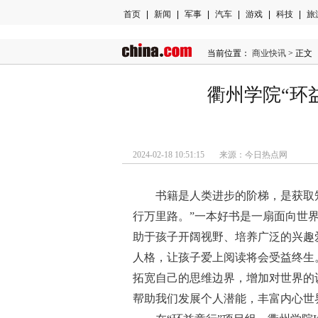
首页
|
新闻
|
军事
|
汽车
|
游戏
|
科技
|
旅
当前位置：
商业快讯
> 正文
衢州学院“环
2024-02-18 10:51:15 来源：今日热点网
书籍是人类进步的阶梯，是获取
行万里路。”一本好书是一扇面向世
助于孩子开阔视野、培养广泛的兴趣
人格，让孩子爱上阅读将会受益终生
拓宽自己的思维边界，增加对世界的
帮助我们发展个人潜能，丰富内心世