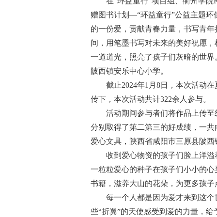
在“环益童行”项目组、衢州学院
赠图书计划—“环益童行”公益主题
的一份爱，贡献青春力量，书写青年
间，用笔墨书写对未来的美好祝愿，
一道道光，照亮了孩子们灰暗的世界
陂西镇安乐中心小学。
截止2024年1月8日，本次活
传下，本次活动共计322余人参与。
活动期间参与者们将作品上传至
分别取得了第二第三的好成绩，一共向
爱心文具，陕西省咸阳市三原县陂西
收到爱心物资的孩子们脸上洋溢
一粒粒爱心的种子在孩子们小小的心
书籍，滋养大山的花朵，为更多孩子
每一个人都是因为爱才来到这个
些“折翼”的天使感受到爱的力量，