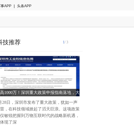
事APP
|
头条APP
科技推荐
1
/ 3
随着城镇化的不断推进，燃气
区街道、商业街、工业厂区，
透率也在不断上升。然而，燃
高1000万！深圳重大政策申报指南落地，大
汉威科技升级发布激光燃气巡
化、管道占压
手笔资助鸿蒙生态企业
赋能管线巡检
月28日，深圳市发布了重大政策，犹如一声
雷，在科技领域掀起了滔天巨浪。这项政策
仅敏锐把握到万物互联时代的战略新机遇，
体现了深