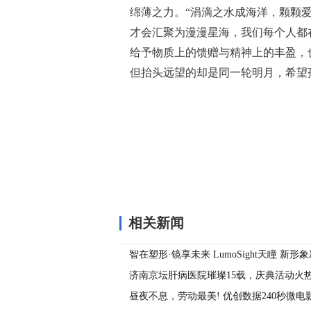
绵薄之力。“涓滴之水成海洋，颗颗
才会汇聚为漫漫星海，我们每个人都
给予物质上的馈赠与精神上的丰盈，
但抬头远望的却是同一轮明月，希望
关键词：
相关新闻
智在塑形·镜享未来 LumoSight天瞳 新
2024COOC
济南京坛肝病医院璀璨15载，庆典活动火
昼夜不息，劳动最美! 优创数据240秒微