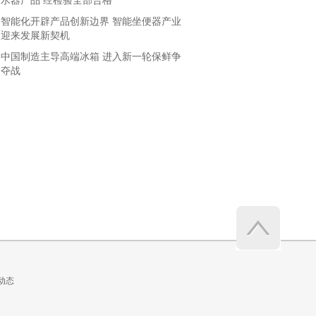
水器产品 经检验全部合格
智能化开辟产品创新边界 智能坐便器产业
迎来发展新契机
中国制造主导高端冰箱 进入新一轮保鲜争
夺战
QQ音乐做了“一件有意义的小事”，
BATTLEACE（格斗大师）青少年
让这些孩子听见“听不见”的音乐
挑战赛正式发布，开启全民竞技格
斗机器人赛事新时代
动态