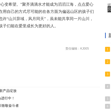
爱心变希望。”聚齐滴滴水才能成为滔滔江海，点点爱心
破
贝
望
在用自己的方式尽可能的在各方面为偏远山区的孩子们
也许“山川异域，风月同天”，虽未能共享同一片山川，
孩子们能在爱里成长为更好的人。
责任编辑：KJ005
1
2
3
4
形象新产品绽放
热进行中！
5
电影致敬奋斗者
6