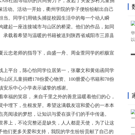
KAB社团等组织的共同努力下，发起了关爱乡村儿童捐
环保活动。活动一开始，衢州学院的学子便纷纷献出自己
担当。同学们用镜头捕捉校园生活中的每一个动人瞬
构建起一座连接城市与山区的桥梁。他们的作品，如同
华
。承载着希望与温暖的书籍被送到陕西省咸阳市三原县
以
动在夏云忠老师的指导下，由盛一舟、周金萱同学的积极宣
线上平台，陈心怡同学位居第一，张馨文和黄佑函同学
山区儿童捐赠178份爱心物资、100册爱心书籍和78份
镇安乐中心小学表示诚挚的感谢。
着幸福的笑容， 来自千里之外的善意温暖着他们的心，
灵中埋下，生根发芽。希望这满载友谊和爱心的一本本
点亮阅读的梦想，让知识与爱在孩子们的手中传递。
世界上，不论完整还是缺失，人人都是天使，为了让这
一
给予他们更多关爱和支持，我院的学生纷纷贡献了自己的
一