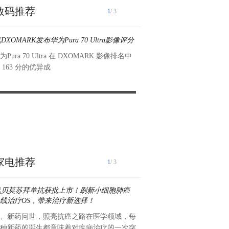
数码推荐
1
/ 3
为Pura 70 Ultra 在 DXOMARK 影像排名中
 163 分的优异成
DXOMARK发布华为Pura 70 Ultra影像评分
年轻人热衷二手市场，爱回收
比消费新风尚
在当下社会，随着年轻人消费
保意识的提升，二手商品
家电推荐
1
/ 3
、新药问世，照亮抗癌之路在医学领域，每
近日，佛山市市场监督管理局
种新药的诞生都意味着对疾病治疗的一次突
利密集型企业培育名单，宏陶