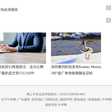
7
行动走深做实
8
雨化田们再接新活，这次让网
深圳看到科技发布Kandao Meeting S
载的是交管12123APP
180°超广角智能视频会议机
网上不良信息举报电话：(010)52598588-8693
关于中华网
|
广告服务
|
联系我们
|
招聘信息
|
版权声明
|
豁免条款
|
友情链接
|
中华网
版权所有 中华网