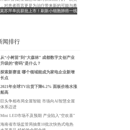
，对患者而言更是为治疗带来新的可能与希
知识产权方面的积极建设，光
莫苏拜单抗获批上市！刷新小细胞肺癌一线
宏陶瓷砖入选佛山市专利密
。2024年
集聚力发展
治疗OS，带来治疗新选择！
单，成为创新发展
新闻排行
从“小树苗”到“大森林” 成都数字文创产业
升级的“密码”是什么？
探索新赛道 哪个领域能成为家电企业新增
长点
2021年全球TV出货下降6.2% 面板价格水涨
船高
巨头争相布局全屋智能 市场向AI智慧全屋
体系迈进
Mini LED市场不及预期 产业陷入“空欢喜”
海南省市场监管局抽查10批次快热式电热