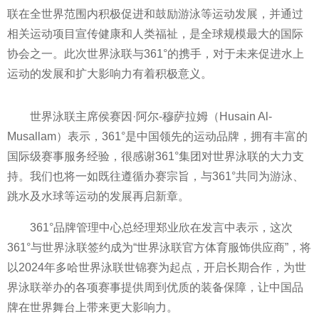
联在全世界范围内积极促进和鼓励游泳等运动发展，并通过
相关运动项目宣传健康和人类福祉，是全球规模最大的国际
协会之一。此次世界泳联与361°的携手，对于未来促进水上
运动的发展和扩大影响力有着积极意义。
世界泳联
主席侯赛因·阿尔-穆萨拉姆（Husain Al-
Musallam）表示，361°是
中国领先的运动品牌，拥有丰富的
国际级赛事服务经验，很感谢361°集团对世界泳联的大力支
持。我们也将一如既往遵循办赛宗旨，与361°共同为游泳、
跳水及水球等运动的发展再启新章。
361°品牌管理中心
总经理郑业欣在发言中表示，这次
361°与世界泳联签约成为“世界泳联官方体育服饰供应商”，将
以2024年多哈世界泳联世锦赛为起点，开启长期合作，为世
界泳联举办的各项赛事提供周到优质的装备保障，让
中国品
牌在世界舞
台上带来更大影响力。