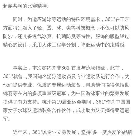
超越共融的比赛
精神。
同时，为适应游泳等运动的特殊环境需求，361°在工艺
方面特别融入了轻、透、冰、爽等科技概念，不仅可以防风
防沙，还具备透气冰爽、抗菌防臭等特
性。服饰的版型经过
精心的设计，采用人体工程学分割，降低运动中的束缚感。
事实上，本次签约并非361°首度与泳坛结缘，此前，
361°就曾与我国知名游泳运动员及专业运动队进行合作，为
他们提供专业、优质的专属运动装备，帮助他们摘得包括世
锦赛等在内的多项重量级冠军，为
中国游泳事业的繁荣发展
提供了有力支持。杭州第19届亚运会期间，361°作为
中国
国
家女子水球队运动装备合作伙伴，成功助力队伍摘得亚运冠
军。
近年来，361°以专业立身发展，坚持“多一度热爱”的品牌