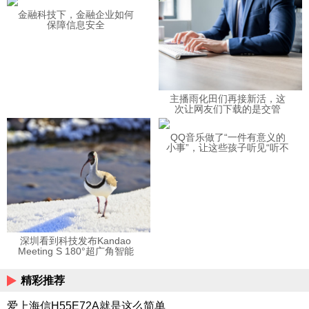
金融科技下，金融企业如何
保障信息安全
主播雨化田们再接新活，这
次让网友们下载的是交管
12123APP
QQ音乐做了“一件有意义的
小事”，让这些孩子听见“听不
见”的音乐
深圳看到科技发布Kandao
Meeting S 180°超广角智能
视频会议机
精彩推荐
爱上海信H55E72A就是这么简单