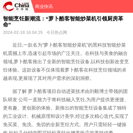
商业快讯
智能烹饪新潮流：“萝卜酷客智能炒菜机引领厨房革
命”
2024-02-18 16:04:25 今日热点网
近日,一款名为“萝卜酷客智能炒菜机”的黑科技智能炒菜
机震撼上市,迅速引起市场的广泛关注。在科技与美食的融合
领域,萝卜酷客推出了全新的智能烹饪设备,以科技创新改变烹
饪体验。这款设备不仅体现着萝卜酷客在科技烹饪领域的卓
越表现,更展现了其对用户需求的深刻洞察。
据了解 萝卜酷客项目自动进菜技术由刘毅博士带领的团
队研发 公司一直致力于将科技融入烹饪,为用户提供更便捷、
更有趣、更创新的体验。新推出的智能烹饪设备集成了独特
的工业设计、机械原理和设计美学,经过多次精心迭代,实现了
免买菜、免洗、免切的全新烹饪方式。用户只需轻轻一键操
作,短短几分钟内即可轻松烹饪出媲美饭店的美味佳肴