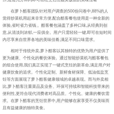
在萝卜酷客团队针对用户调查的500份问卷中,88%的人
觉得炒菜机用起来非常方便,配合酷客餐包使用是一种全新的
体验,省时省力省钱 。酷客餐包涵盖了多种口味,从经典到创
意,从清淡到浓郁,一应俱全。用户只需轻轻一键,即可在短时间
内尽享来自世界各地的美味佳肴,满足不同口味需求。
相对于传统外卖,萝卜酷客以其独特的优势为用户提供了
更为健康、个性化的餐饮体验。通过智能炒菜机与酷客餐包
的组合使用,我们真正实现了一键式烹饪的新革命,满足用户对
健康饮食的追求。个性化定制、新鲜食材保障、低油低盐烹
饪等方面展现了萝卜酷客健康领域的卓越表现。而与外卖相
比,萝卜酷客注重菜品及业务、环保可持续和智能科技带来的
便利性,更符合现代消费者对高品质、个性化、健康的餐饮需
求。在萝卜酷客的烹饪世界中,用户能够在家享受不仅美味而
且有益健康的独特美食。