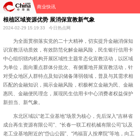
商业快讯
根植区域资源优势 展消保宣教新气象
2024-02-29 15:19:33 今日热点网
为全面
贯彻
落实
党的
二十大
精神，切实提升
金融消保知
识宣教活动质效，有效防范化解
金融风险，民生银行信用卡
中心组织辖内机构开展区域
性主题常态化宣教活动，以区域
为单位，面向重点群体分批次、有侧重地开展宣教活动，针
对受众地区人群特点及知识储备薄弱领域，普及与其需求相
匹配的
金融知识，揭示
金融风险，积极树立
金融为民、
金融
惠民、
金融便民理念，展现民生信用卡中心消费者权益保护
新担当、新气象。
东北区域以“老工业基地”场景为核心，先后深入“吉林省
成
台再生资源有限公司”、“长春一联工程机械有限公司”以及
老工业基地附
近的“岱山公园”、“鸿福盲人按摩院”等地，向工