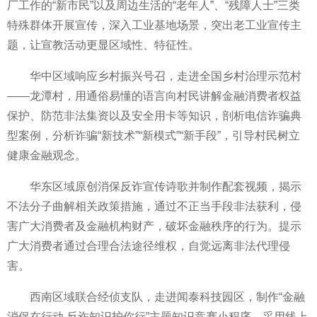
厂工作的“新市民”以及周边生活的“老年人”、“残障人士”三类
特殊群体开展宣传，深入工业基地场景，突出老工业宣传主
题，让宣教活动更显区域
性、特征
性。
华中区域响应
乡村振兴号召，走进全国乡村治理示范村
——龙潭村，用通俗易懂的语言向村民讲解
金融消费者权益
保护、防范
非法集资以及安全用卡等知识，剖析电信
诈骗典
型案例，分析
诈骗“新技术”“新模式”“新手段”，引导村民树立
健康
金融观念。
华东区域原创消保反诈宣传诗歌并制作配套视频，揭示
不法分子曲解相关政策措施，通过不正当手段
非法获利，侵
害广大消费者及
金融机构财产，破坏
金融秩序的行为。提示
广大消费者通过合理合法途径维权，自觉远离
非法代理侵
害。
西南区域联合经侦支队，走进闻泰科技园区，制作“
金融
消保在行动 反诈知识护你行”主题知识竞赛小程序，采用线上