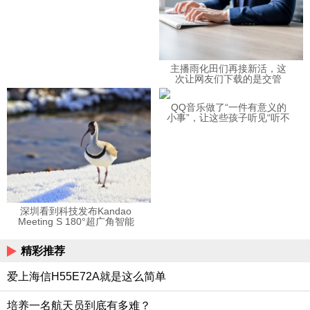
主播雨化田们再接新活，这
次让网友们下载的是交管
12123APP
QQ音乐做了“一件有意义的
小事”，让这些孩子听见“听不
见”的音乐
深圳看到科技发布Kandao
Meeting S 180°超广角智能
视频会议机
精彩推荐
爱上海信H55E72A就是这么简单
培养一名航天员到底有多难？