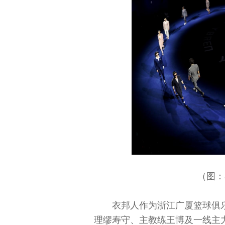
（图：
衣邦人作为浙江广厦篮球俱
理缪寿守、主教练王博及一线主