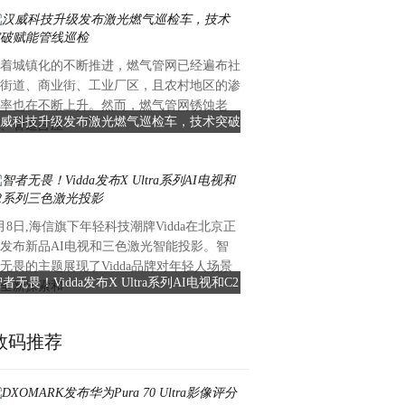
着城镇化的不断推进，燃气管网已经遍布社
街道、商业街、工业厂区，且农村地区的渗
率也在不断上升。然而，燃气管网锈蚀老
威科技升级发布激光燃气巡检车，技术突破
、管道占压
赋能管线巡检
月8日,海信旗下年轻科技潮牌Vidda在北京正
发布新品AI电视和三色激光智能投影。智
无畏的主题展现了Vidda品牌对年轻人场景
者无畏！Vidda发布X Ultra系列AI电视和C2
全新探索和
系列三色激光投影
数码推荐