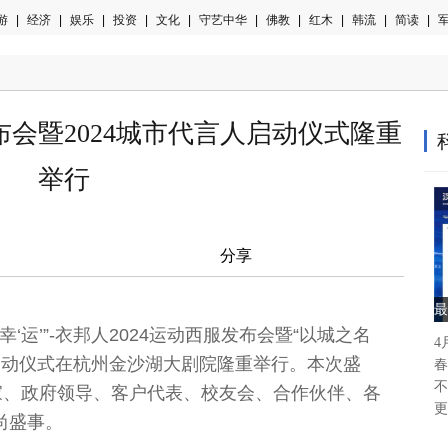
游
|
经济
|
娱乐
|
投资
|
文化
|
守艺中华
|
佛教
|
红木
|
韩流
|
简读
|
军
布会暨2024城市代言人启动仪式隆重
举行
微信
分享
最
‘运’”-衣邦人2024运动西服发布会暨“以城之名
4
划启动仪式在杭州金沙湖大剧院隆重举行。本次盛
春
不
家、政府领导、客户代表、校友会、合作伙伴、各
更
尚盛事。