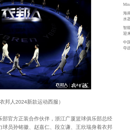
Mi
海
水
智
迎
中
夺
衣邦人2024新款运动西服）
乐部官方正装合作伙伴，浙江广厦篮球俱乐部总经
力球员孙铭徽、赵嘉仁、段立谦、王欣瑞身着衣邦