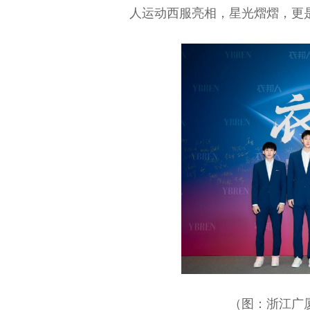
人运动西服亮相，星光熠熠，更
（图：浙江广厦