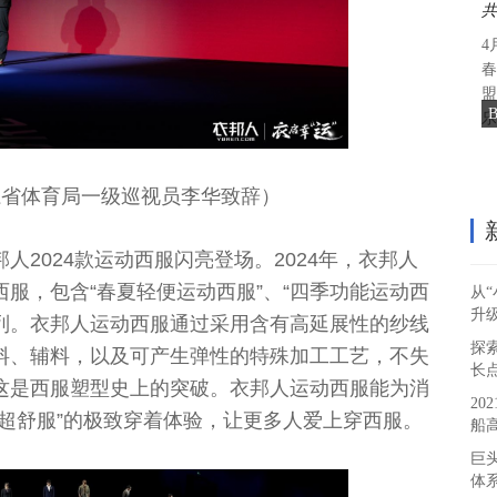
4
春
盟
乐
江省体育局一级巡视员李华致辞）
人2024款运动西服闪亮登场。2024年，衣邦人
服，包含“春夏轻便运动西服”、“四季功能运动西
从“
升
系列。衣邦人运动西服通过采用含有高延展性的纱线
探
料、辅料，以及可产生弹性的特殊加工工艺，不失
长
这是西服塑型史上的突破。衣邦人运动西服能为消
20
超舒服”的极致穿着体验，让更多人爱上穿西服。
船
巨
体