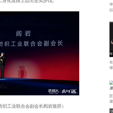
工业化道路上迈出坚实步伐。
华
以
年
在
保
匠
屋
纺织工业联合会副会长阎岩致辞）