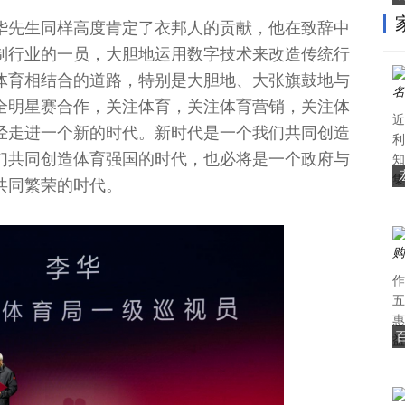
华先生同样高度肯定了衣邦人的贡献，他在致辞中
制行业的一员，大胆地运用数字技术来改造传统行
体育相结合的道路，特别是大胆地、大张旗鼓地与
A全明星赛合作，关注体育，关注体育营销，关注体
近
经走进一个新的时代。新时代是一个我们共同创造
利
们共同创造体育强国的时代，也必将是一个政府与
知
集
共同繁荣的时代。
作
五
惠
益