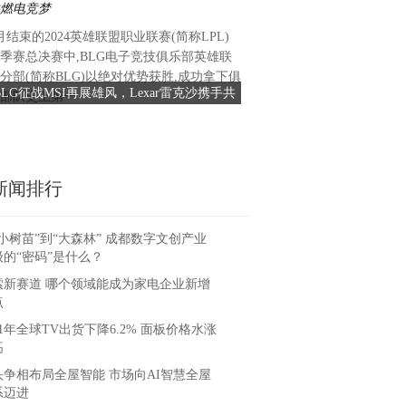
月结束的2024英雄联盟职业联赛(简称LPL)
季赛总决赛中,BLG电子竞技俱乐部英雄联
分部(简称BLG)以绝对优势获胜,成功拿下俱
BLG征战MSI再展雄风，Lexar雷克沙携手共
部队史上第一
燃电竞梦
新闻排行
小树苗”到“大森林” 成都数字文创产业
级的“密码”是什么？
索新赛道 哪个领域能成为家电企业新增
点
21年全球TV出货下降6.2% 面板价格水涨
高
头争相布局全屋智能 市场向AI智慧全屋
系迈进