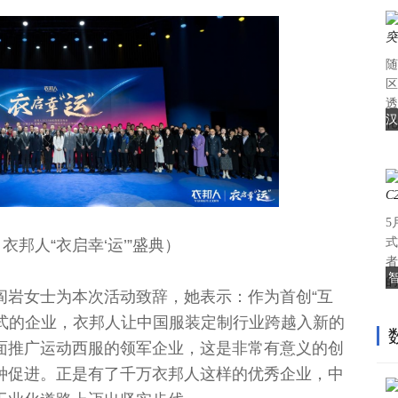
随
区
透
汉
化
5
式
：衣邦人“衣启幸‘运’”盛典）
者
智
的
阎岩女士为本次活动致辞，她表示：作为首创“互
M模式的企业，衣邦人让中国服装定制行业跨越入新的
面推广运动西服的领军企业，这是非常有意义的创
种促进。正是有了千万衣邦人这样的优秀企业，中