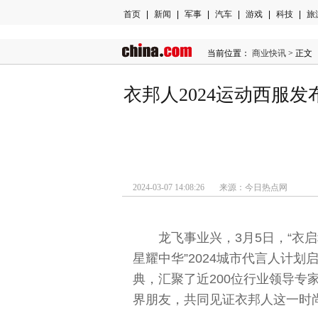
首页
|
新闻
|
军事
|
汽车
|
游戏
|
科技
|
旅
当前位置：
商业快讯
> 正文
衣邦人2024运动西服发
2024-03-07 14:08:26 来源：今日热点网
龙飞事业兴，3月5日，“衣启幸
星耀中华”2024城市代言人计
典，汇聚了近200位行业领导专
界朋友，共同见证衣邦人这一时