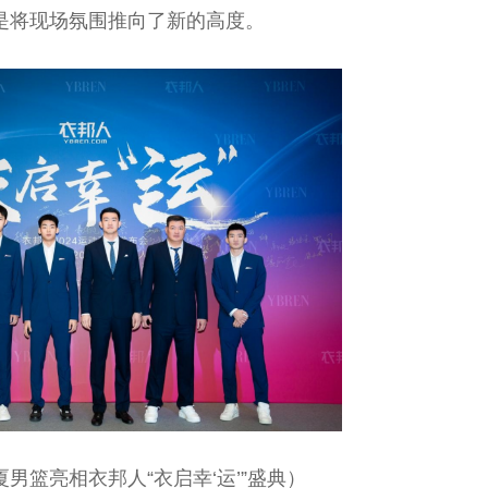
是将现场氛围推向了新的高度。
男篮亮相衣邦人“衣启幸‘运’”盛典）