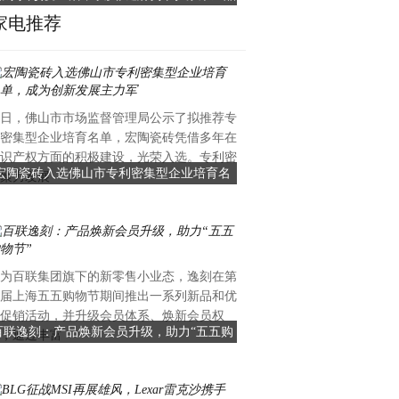
牌创始人张凤永先生
家电推荐
日，佛山市市场监督管理局公示了拟推荐专
密集型企业培育名单，宏陶瓷砖凭借多年在
识产权方面的积极建设，光荣入选。专利密
宏陶瓷砖入选佛山市专利密集型企业培育名
聚力发展
单，成为创新发展主力军
为百联集团旗下的新零售小业态，逸刻在第
届上海五五购物节期间推出一系列新品和优
促销活动，并升级会员体系、焕新会员权
百联逸刻：产品焕新会员升级，助力“五五购
，通过丰富
物节”