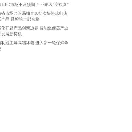
ni LED市场不及预期 产业陷入“空欢喜”
南省市场监管局抽查10批次快热式电热
器产品 经检验全部合格
能化开辟产品创新边界 智能坐便器产业
来发展新契机
国制造主导高端冰箱 进入新一轮保鲜争
战