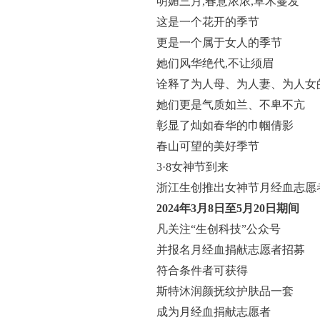
明媚三月,春意浓浓,草木蔓发
这是一个花开的季节
更是一个属于女人的季节
她们风华绝代,不让须眉
诠释了为人母、为人妻、为人女
她们更是气质如兰、不卑不亢
彰显了灿如春华的巾帼倩影
春山可望的美好季节
3·8女神节到来
浙江生创推出女神节月经血志愿
2024年3月8日至5月20日期间
凡关注“生创科技”公众号
并报名月经血捐献志愿者招募
符合条件者可获得
斯特沐润颜抚纹护肤品一套
成为月经血捐献志愿者