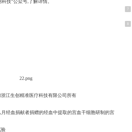
创科技”公众号,了解详情。
7
8
归浙江生创精准医疗科技有限公司所有
(从月经血捐献者捐赠的经血中提取的宫血干细胞研制的宫
试验