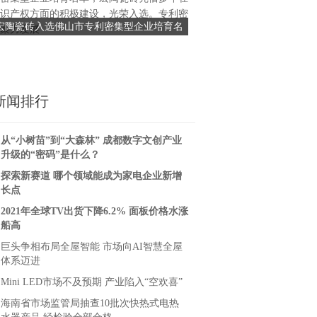
识产权方面的积极建设，光荣入选。专利密
惠促销活动，并升级会员体系
宏陶瓷砖入选佛山市专利密集型企业培育名
百联逸刻：产品焕新会员升级
聚力发展
益，通过丰富
单，成为创新发展主力军
物节”
新闻排行
从“小树苗”到“大森林” 成都数字文创产业
升级的“密码”是什么？
探索新赛道 哪个领域能成为家电企业新增
长点
2021年全球TV出货下降6.2% 面板价格水涨
船高
巨头争相布局全屋智能 市场向AI智慧全屋
体系迈进
Mini LED市场不及预期 产业陷入“空欢喜”
海南省市场监管局抽查10批次快热式电热