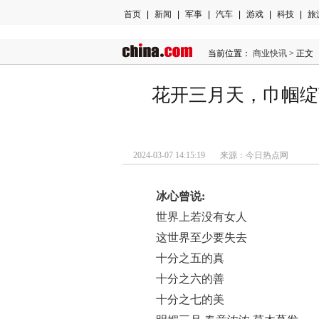
首页
|
新闻
|
军事
|
汽车
|
游戏
|
科技
|
旅
当前位置：
商业快讯
> 正文
花开三月天，巾帼绽
2024-03-07 14:15:19 来源：今日热点网
冰心曾说:
世界上若没有女人
这世界至少要失去
十分之五的真
十分之六的善
十分之七的美