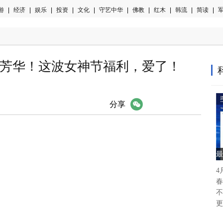
游
|
经济
|
娱乐
|
投资
|
文化
|
守艺中华
|
佛教
|
红木
|
韩流
|
简读
|
军
芳华！这波女神节福利，爱了！​
微信
分享
最
4
春
不
更