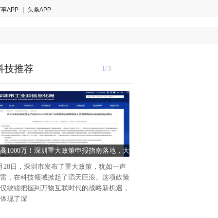
事APP
|
头条APP
科技推荐
1
/ 3
随着城镇化的不断推进，燃气
区街道、商业街、工业厂区，
透率也在不断上升。然而，燃
高1000万！深圳重大政策申报指南落地，大
汉威科技升级发布激光燃气巡
化、管道占压
手笔资助鸿蒙生态企业
赋能管线巡检
月28日，深圳市发布了重大政策，犹如一声
雷，在科技领域掀起了滔天巨浪。这项政策
仅敏锐把握到万物互联时代的战略新机遇，
体现了深