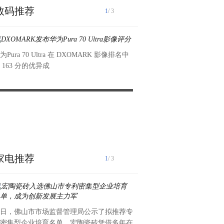
数码推荐
1
/ 3
为Pura 70 Ultra 在 DXOMARK 影像排名中
 163 分的优异成
DXOMARK发布华为Pura 70 Ultra影像评分
年轻人热衷二手市场，爱回收
比消费新风尚
在当下社会，随着年轻人消费
保意识的提升，二手商品
家电推荐
1
/ 3
日，佛山市市场监督管理局公示了拟推荐专
作为百联集团旗下的新零售小
密集型企业培育名单，宏陶瓷砖凭借多年在
五届上海五五购物节期间推出