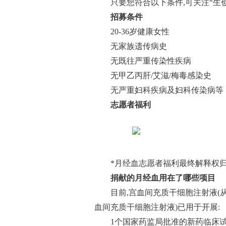
只要您符合以下条件,可关注“生
招募条件
20-36岁健康女性
无家族遗传病史
无既往严重传染性疾病
无甲乙丙肝/艾滋/梅毒感染史
无严重妇科疾病及妇科传染病等
志愿者福利
*月经血志愿者福利最终解释权
捐献
的月经血用在了哪些项目
目前,宫血间充质干细胞注射液
血间充质干细胞注射液)已用于开展:
1个国家药监局批准的新药临床