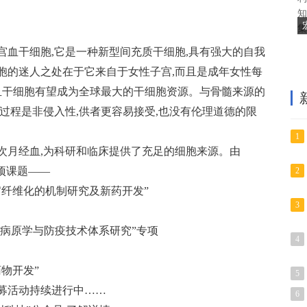
知
集
宫血干细胞,它是一种新型间充质干细胞,具有强大的自我
胞的迷人之处在于它来自于女性子宫,而且是成年女性每
宫血干细胞有望成为全球最大的干细胞资源。与骨髓来源的
过程是非侵入性,供者更容易接受,也没有伦理道德的限
1
次月经血,为科研和临床提供了充足的细胞来源。由
项课题——
2
官纤维化的机制研究及新药开发”
3
“病原学与防疫技术体系研究”专项
4
物开发”
5
募活动持续进行中……
6