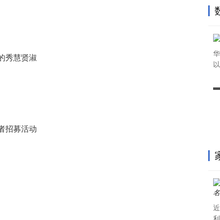
华
的秀慧贤淑
以
者招募活动
近
利