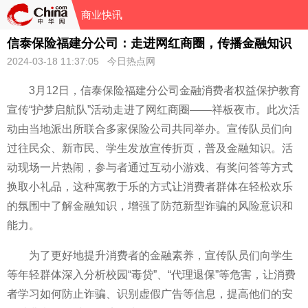
商业快讯
信泰保险福建分公司：走进网红商圈，传播金融知识
2024-03-18 11:37:05 今日热点网
3月12日，信泰保险福建分公司
金融消费者权益保护教育
宣传“护梦启航队”活动走进了网红商圈——祥板夜市。此次活
动由当地派出所联合多家保险公司共同举办。宣传队员们向
过往民众、新市民、学生发放宣传折页，普及
金融知识。活
动现场一片热闹，参与者通过互动小游戏、有奖问答等方式
换取小礼品，这种寓教于乐的方式让消费者群体在轻松欢乐
的氛围中了解
金融知识，增强了防范新型
诈骗的风险意识和
能力。
为了更好地提升消费者的
金融素养，宣传队员们向学生
等年轻群体深入分析校园“毒贷”、“代理退保”等危害，让消费
者学
习如何防止
诈骗、识别虚假广告等信息，提高他们的安