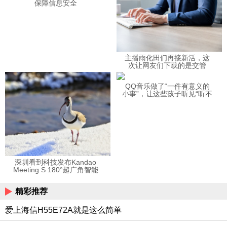
保障信息安全
主播雨化田们再接新活，这
次让网友们下载的是交管
12123APP
QQ音乐做了“一件有意义的
小事”，让这些孩子听见“听不
见”的音乐
深圳看到科技发布Kandao
Meeting S 180°超广角智能
视频会议机
精彩推荐
爱上海信H55E72A就是这么简单