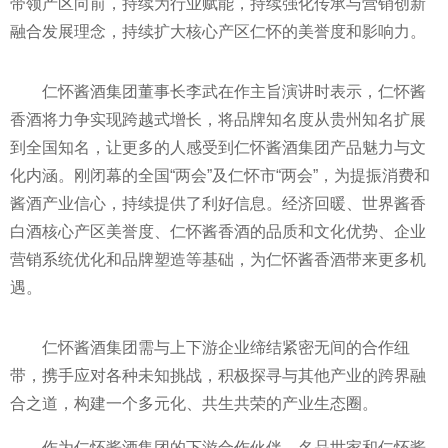
带领产区向前，持续为行业赋能，持续强化传承与营销创新
融合发展理念，持续扩大核心产区仁怀的美誉度和影响力。
仁怀酱酒集团董事长李武在作主旨演讲时表示，仁怀酱
香酒将力争实现跨越式增长，将品牌知名度从贵州知名扩展
到全国知名，让更多的人感受到仁怀酱酒集团产品魅力与文
化内涵。刚闭幕的全国“
两会”及仁怀市“
两会”，为提振消费和
酱酒产业信心，持续提供了利好信息。经济回暖、世界酱香
白酒核心产区美誉度、仁怀酱香酒的品质和文化优势、企业
营销系统优化和品牌塑造等基础，为仁怀酱香酒带来更多机
遇。
仁怀酱酒集团需与上下游企业缔结紧密无间的合作纽
带，携手应对各种未知挑战，积极探寻与其他产业的跨界融
合之道，构建一个多元化、共生共荣的产业生态圈。
作为仁怀酱酒集团的下游合作伙伴，名品世家和仁怀酱