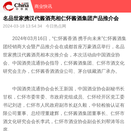
商业快讯
名品世家携汉代酱酒亮相仁怀酱酒集团产品推介会
2024-03-18 13:54:34 今日热点网
2024年03月16日，“仁怀酱香酒 携手向未来”仁怀酱酒集
团经销商大会暨产品推介会在成都首座万豪酒店举行，名品
世家携汉代酱酒亮相本次推介会，本次活动由
中国酒业
协
会、
中国酒类流通
协会指导，仁怀酱酒集团、仁怀市酒文化
研究会主办，仁怀酱香酒酒业公司、茅
台镇藏酒厂承办。
中国酒类流通
协会
会长王新国，
中国酒业
协会副秘书长
甘权，仁怀市委
常委、市
政府党组成员、仁怀经开区党工委
书记刘进，仁怀市
人民
政府副
市长赵久毅，中轻检验认证有
限公司董事、
总经理董建辉，仁怀酱酒集团董事长、仁怀市
酒文化研究会
会长李武，仁怀市酒业
协会副
会长刘帮涛等出
席。