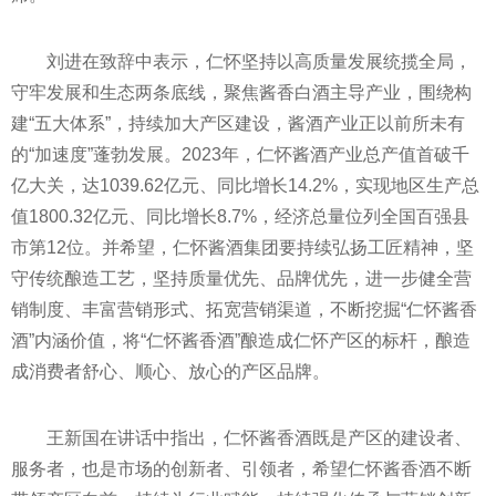
刘进在致辞中表示，仁怀坚持以高质量发展统揽全局，
守牢发展和生态两条底线，聚焦酱香白酒主导产业，围绕构
建“五大体系”，持续加大产区建设，酱酒产业正以前所未有
的“加速度”蓬勃发展。2023年，仁怀酱酒产业
总产值首破千
亿大关，达1039.62亿元、同比增长14.2%，实现地区生产
总
值1800.32亿元、同比增长8.7%，经济
总量位列全国百强县
市第12位。并希望，仁怀酱酒集团要持续弘扬工匠
精神，坚
守传统酿造工艺，坚持质量优先、品牌优先，进一步健全营
销制度、丰富营销形式、拓宽营销渠道，不断挖掘“仁怀酱香
酒”内涵价值，将“仁怀酱香酒”酿造成仁怀产区的标杆，酿造
成消费者舒心、顺心、放心的产区品牌。
王新国在
讲话中指出，仁怀酱香酒既是产区的建设者、
服务者，也是市场的创新者、引领者，希望仁怀酱香酒不断