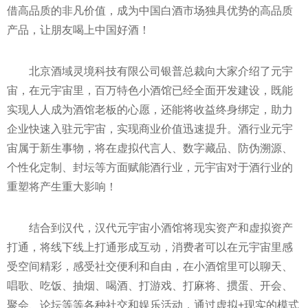
借高品质的非凡价值，成为
中国白酒市场独具优势的高品质
产品，让朋友喝上
中国好酒！
北京酒域灵境科技有限公司银普
总裁向大家介绍了
元宇
宙，在
元宇宙里，百万特色小酒馆已经全面开发建设，既能
实现人人成为酒馆老板的心愿，还能将
收益终身绑定，助力
企业快速入驻
元宇宙，实现商业价值迅速提升。酒行业
元宇
宙属于新生事物，将在虚拟代言人、数字藏品、防伪溯源、
个
性化定制、封坛等方面赋能酒行业，
元宇宙对于酒行业的
重塑将产生重大影响！
结合到汉代，汉代
元宇宙小酒馆将现实资产和虚拟资产
打通，将线下线上打通形成互动，消费者可以在
元宇宙里感
受空间精彩，感受社交便利和自由，在小酒馆里可以聊天、
唱歌、吃饭、抽
烟、喝酒、打游戏、打麻将、掼蛋、开会、
聚会、论坛等等各种社交和
娱乐活动，通过虚拟+现实的模式