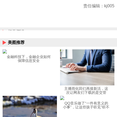
责任编辑：kj005
相关阅读
美图推荐
金融科技下，金融企业如何
保障信息安全
主播雨化田们再接新活，这
次让网友们下载的是交管
12123APP
QQ音乐做了“一件有意义的
小事”，让这些孩子听见“听不
见”的音乐