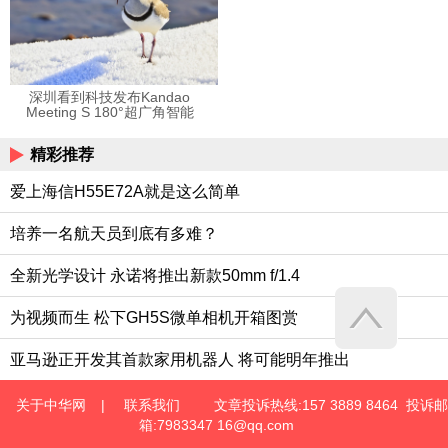
深圳看到科技发布Kandao
Meeting S 180°超广角智能
视频会议机
精彩推荐
爱上海信H55E72A就是这么简单
培养一名航天员到底有多难？
全新光学设计 永诺将推出新款50mm f/1.4
为视频而生 松下GH5S微单相机开箱图赏
亚马逊正开发其首款家用机器人 将可能明年推出
关于中华网
|
联系我们
文章投诉热线:157 3889 8464 投诉邮
箱:7983347 16@qq.com