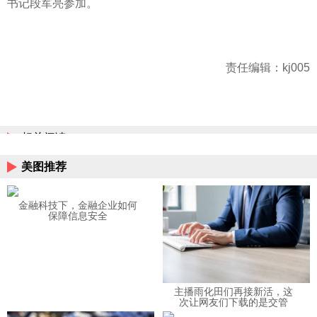
书记段军亮参加。
责任编辑：kj005
相关阅读
美图推荐
金融科技下，金融企业如何
保障信息安全
主播雨化田们再接新活，这
次让网友们下载的是交管
12123APP