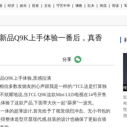
游
|
经济
|
娱乐
|
投资
|
文化
|
守艺中华
|
佛教
|
红木
|
韩流
|
简读
|
军
！新品Q9K上手体验一番后，真香
微信
分享
,新品Q9K上手体验,质感拉满
,相信多数发烧友的心声跟我是一样的:“TCL这是打算独
维
不炫耀地说,当TCL Q9K这款Mini LED电视在14号开售
近
兴体验了这款产品,下面带大伙一起“舔屏”一波先。
布
凭
那纯平一体的超薄设计,首先给予了视觉强烈冲击。无小书包的
用
使得整体造型尽显现代感,挂装的设计也确保了更贴合墙