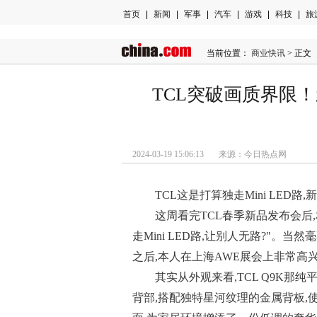
首页
|
新闻
|
军事
|
汽车
|
游戏
|
科技
|
旅
当前位置：
商业快讯
> 正文
TCL突破画质界限
2024-03-19 15:06:13 来源：今日热点网
TCL这是打算独走Mini LED路
这周看完TCL春季新品发布会后
走Mini LED路,让别人无路?"。当然毫
之后,本人在上海AWE展会上非常高
其实从外观来看,TCL Q9K
背部,搭配独特星河纹理的金属背板,