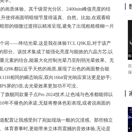
华美学。
K的画质体验。其千级背光分区、2400nits峰值亮度的结
提升使得画面明暗细节显得逼真、自然。比如,在观看暗
面暗部的细微过渡得以精准呈现,避免了出现粗糙模糊一片
词——终结光晕,这是我在体验TCL Q9K后,对于该产
的部分。该技术集成了能强化亮度与能效的六晶方芯,以
年
多重元素的结合,能最大化控制光晕乃至削弱光晕效果。无
在
,Q9K都以近乎天然的画质,展现了出色的画面整合能
保
1H相同的瞬态响应,双向16bit背光响应算法更是妙手;
IPS屏的5倍,去光晕效果更加功不可没。
备了旗舰同款量子点Pro 2024技术,让色域与色准都能得以
10年不褪色的承诺,无疑将整体色彩表现,或者说画面的
.2声道配置让我感受到了宛如现场一般的沉浸感。那些独立
、体育赛事时,更能带来立体而震撼的音效体验,无论是