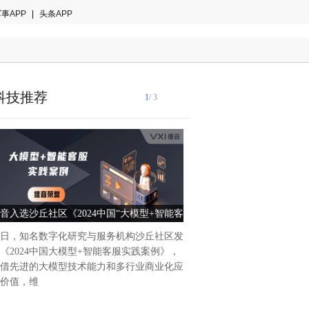
事APP
|
头条APP
科技推荐
1
/ 3
在数字化浪潮席卷全球的今天
在寻求更高效、更智能的工作方
Platform 作为一款强大的
音入选沙丘社区《2024中国“大模型+智能客
智能办公新时代——Power Pl
渐成为提
服”实践案例TOP10》
未来
日，知名数字化研究与服务机构沙丘社区发
《2024中国大模型+智能客服实践案例》，
借先进的大模型技术能力和多行业商业化应
价值，维