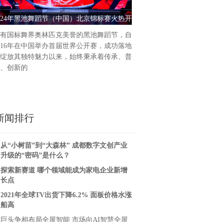
统的涂料产品往往含有大量有
024年黑池舞蹈节（中国）北京锦标赛火热开
上海迪森：水性漆品质与性价
和人体健康造
幕
健康安全的涂装
有国标舞界奥林匹克美誉的黑池舞蹈节，自
016年在中国举办首届世界公开赛，成功落地
绽放其独特魅力以来，始终秉承着传承、普
、创新的
新闻排行
从“小树苗”到“大森林” 成都数字文创产业
升级的“密码”是什么？
探索新赛道 哪个领域能成为家电企业新增
长点
2021年全球TV出货下降6.2% 面板价格水涨
船高
巨头争相布局全屋智能 市场向AI智慧全屋