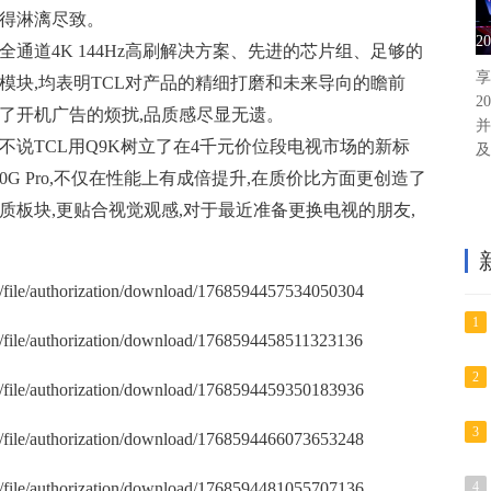
现得淋漓尽致。
2
全通道4K 144Hz高刷解决方案、先进的芯片组、足够的
享
模块,均表明TCL对产品的精细打磨和未来导向的瞻前
2
了开机广告的烦扰,品质感尽显无遗。
并
不说TCL用Q9K树立了在4千元价位段电视市场的新标
及
G Pro,不仅在性能上有成倍提升,在质价比方面更创造了
画质板块,更贴合视觉观感,对于最近准备更换电视的朋友,
1
2
3
4