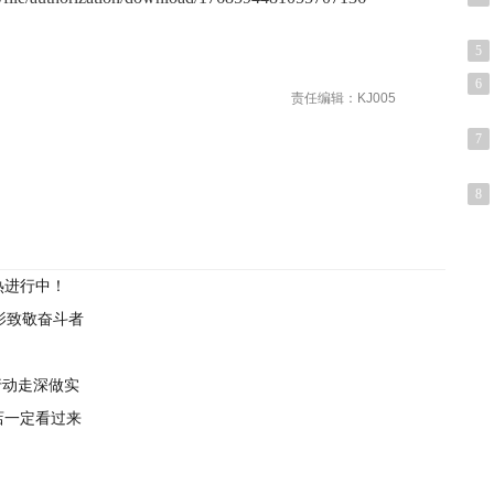
5
6
责任编辑：KJ005
7
8
热进行中！
电影致敬奋斗者
行动走深做实
店一定看过来