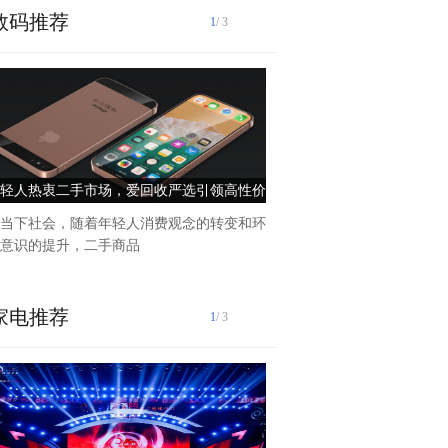
数码推荐
1
/ 3
匠心铸就品质家居在浩渺的家
屋家具有限公司以其独特的
轻人热衷二手市场，爱回收严选引领高性价
“用家具改变生活，以实力赢
比消费新风尚
牌创始人张凤永
当下社会，随着年轻人消费观念的转变和环
意识的提升，二手商品
家电推荐
1
/ 3
在快速发展的现代工业中,家
备生产行业对涂料的需求日益