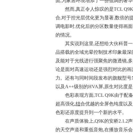
面,为家居环境增添了一份低调的奢
然而,真正令人惊叹的是TCL Q9
合,对于控光层优化更为显著,数倍的
调电影时,优化后的分区数量使得画
的情况。
其实说到这里,还想给大伙科普一个
品搭载的全域光晕控制技术印象最深
及能对于光线进行强聚焦的微透镜,
论是面对高速运动还是强烈对比的画面
力。还有与同时间段发布的旗舰型号X1
以及A++级别的HVA屏,原生对比度是
色彩表现方面,TCL Q9K由于配
超高强化,
结
合优越的全屏色纯度以及
色彩还原度提升到一个新的水平。
在声质体验上,Q9K的安桥2.1
的天空声道和重低音炮,在播放音乐会