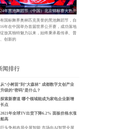
统的涂料产品往往含有大量有
024年黑池舞蹈节（中国）北京锦标赛火热开
上海迪森：水性漆品质与性价
和人体健康造
幕
健康安全的涂装
有国标舞界奥林匹克美誉的黑池舞蹈节，自
016年在中国举办首届世界公开赛，成功落地
绽放其独特魅力以来，始终秉承着传承、普
、创新的
新闻排行
从“小树苗”到“大森林” 成都数字文创产业
升级的“密码”是什么？
探索新赛道 哪个领域能成为家电企业新增
长点
2021年全球TV出货下降6.2% 面板价格水涨
船高
巨头争相布局全屋智能 市场向AI智慧全屋