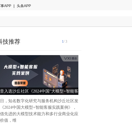
事APP
|
头条APP
科技推荐
1
/ 3
在数字化浪潮席卷全球的今天
在寻求更高效、更智能的工作方
Platform 作为一款强大的
音入选沙丘社区《2024中国“大模型+智能客
智能办公新时代——Power Pl
渐成为提
服”实践案例TOP10》
未来
日，知名数字化研究与服务机构沙丘社区发
《2024中国大模型+智能客服实践案例》，
借先进的大模型技术能力和多行业商业化应
价值，维