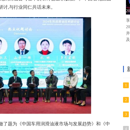
研讨,与行业同仁共话未来。
2
享
2
并
及
1
2
3
做了题为《中国车用润滑油液市场与发展趋势》和《中
4