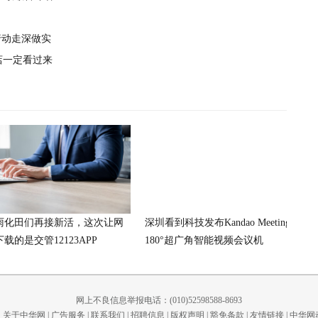
行动走深做实
店一定看过来
雨化田们再接新活，这次让网
深圳看到科技发布Kandao Meeting S
载的是交管12123APP
180°超广角智能视频会议机
网上不良信息举报电话：(010)52598588-8693
关于中华网
|
广告服务
|
联系我们
|
招聘信息
|
版权声明
|
豁免条款
|
友情链接
|
中华网