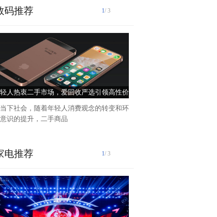
数码推荐
1
/ 3
匠心铸就品质家居在浩渺的家
屋家具有限公司以其独特的
轻人热衷二手市场，爱回收严选引领高性价
“用家具改变生活，以实力赢
比消费新风尚
牌创始人张凤永
当下社会，随着年轻人消费观念的转变和环
意识的提升，二手商品
家电推荐
1
/ 3
在快速发展的现代工业中,家
备生产行业对涂料的需求日益