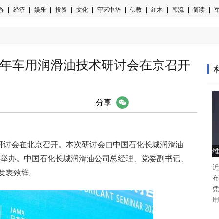
游
|
经济
|
娱乐
|
投资
|
文化
|
守艺中华
|
佛教
|
红木
|
韩流
|
简读
|
军
24年车用润滑油技术研讨会在京召开
微信
分享
油技术研讨会在北京召开。本次研讨会由中国石化长城润滑油
维
联合举办。中国石化长城润滑油公司总经理、党委副
书记
、
近
发表致辞。
布
凭
用