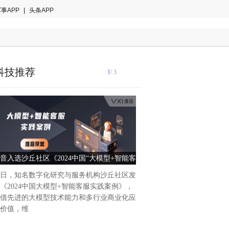
事APP
|
头条APP
科技推荐
1
/ 3
在数字化浪潮席卷全球的今天
在寻求更高效、更智能的工作方
Platform 作为一款强大的
音入选沙丘社区《2024中国“大模型+智能客
智能办公新时代——Power Pl
渐成为提
服”实践案例TOP10》
未来
日，知名数字化研究与服务机构沙丘社区发
《2024中国大模型+智能客服实践案例》，
借先进的大模型技术能力和多行业商业化应
价值，维