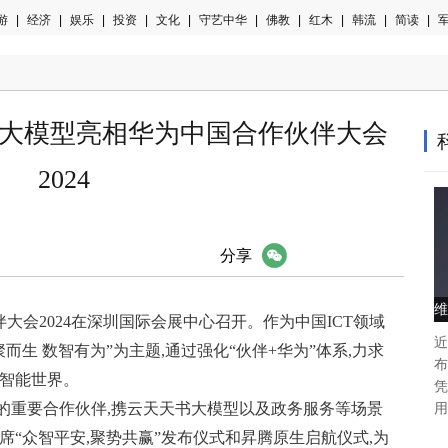
游
|
经济
|
娱乐
|
投资
|
文化
|
守艺中华
|
佛教
|
红木
|
韩流
|
简读
|
军
”大模型亮相华为中国合作伙伴大会
2024
微信
分享
维
伙伴大会2024在深圳国际会展中心召开。作为中国ICT领域
近
而生 数智有为”为主题,通过强化“伙伴+华为”体系,力求
布
向智能世界。
凭
的重要合作伙伴,携云天天书大模型以及政务服务等场景
用
席“众智平安,聚势共赢”发布仪式和昇腾原生启航仪式,为