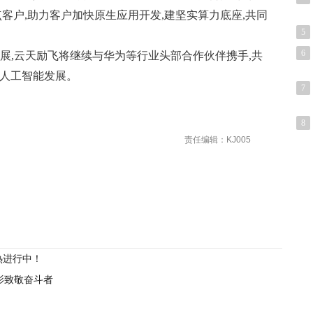
点客户,助力客户加快原生应用开发,建坚实算力底座,共同
5
6
发展,云天励飞将继续与华为等行业头部合作伙伴携手,共
用人工智能发展。
7
8
责任编辑：KJ005
热进行中！
电影致敬奋斗者