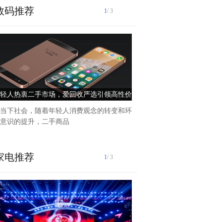
数码推荐
1
/ 3
匠心铸就品质家居在浩渺的家
屋家具有限公司以其独特的
轻人热衷二手市场，爱回收严选引领高性价
“用家具改变生活，以实力赢
比消费新风尚
牌创始人张凤永
当下社会，随着年轻人消费观念的转变和环
意识的提升，二手商品
家电推荐
1
/ 3
在快速发展的现代工业中,家
备生产行业对涂料的需求日益