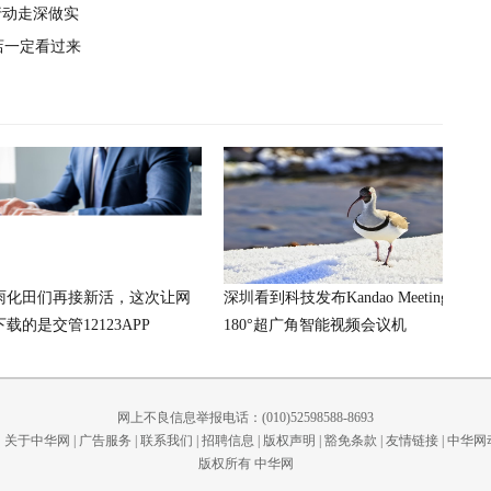
行动走深做实
店一定看过来
雨化田们再接新活，这次让网
深圳看到科技发布Kandao Meeting S
载的是交管12123APP
180°超广角智能视频会议机
网上不良信息举报电话：(010)52598588-8693
关于中华网
|
广告服务
|
联系我们
|
招聘信息
|
版权声明
|
豁免条款
|
友情链接
|
中华网
版权所有 中华网