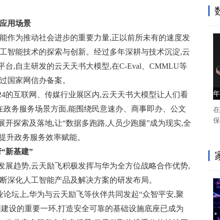
类应用场景
智能作为推动社会进步的重要力量,正以前所未有的速度发
人工智能技术的探索与创新。经过多年深耕与技术沉淀,云
,自主研发的云天天书大模型,在C-Eval、CMMLU等
通过国家网信办备案。
年
24的互联网、传媒行业展区内,云天天书大模型让人们看
别是在政务服务场景方面,能围绕民意速办、商事即办、公文
在
保
开探索及落地,让“数据多跑路,人员少跑腿”成为现实,全
面提升政务服务效率赋能。
“新基建”
发展趋势,云天励飞积极发挥与华为全方位战略合作优势,
不断深化人工智能产品及解决方案的研发布局。
行业论坛上,华为与云天励飞等伙伴共同发起“众智平安,聚
国建设的重要一环,打造安全可靠的基础设施底座已成为