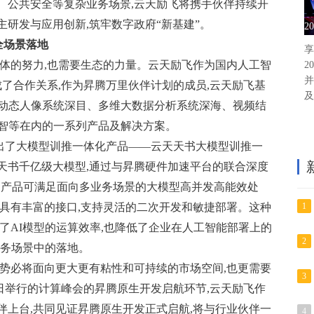
、公共安全等复杂业务场景,云天励飞将携手伙伴持续开
研发与应用创新,筑牢数字政府“新基建”。
2
全场景落地
享
个体的努力,也需要生态的力量。云天励飞作为国内人工智
2
并
达成了合作关系,作为昇腾万里伙伴计划的成员,云天励飞基
及
括动态人像系统深目、多维大数据分析系统深海、视频结
深智等在内的一系列产品及解决方案。
为推出了大模型训推一体化产品——云天天书大模型训推一
天书千亿级大模型,通过与昇腾硬件加速平台的联合深度
具,产品可满足面向多业务场景的大模型高并发高能效处
品具有丰富的接口,支持灵活的二次开发和敏捷部署。这种
1
了AI模型的运算效率,也降低了企业在人工智能部署上的
2
业务场景中的落地。
,势必将面向更大更有粘性和可持续的市场空间,也更需要
3
5日举行的计算峰会的昇腾原生开发启航环节,云天励飞作
伴上台,共同见证昇腾原生开发正式启航,将与行业伙伴一
4