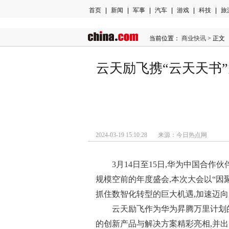
首页
|
新闻
|
军事
|
汽车
|
游戏
|
科技
|
旅
当前位置：
商业快讯
> 正文
云天励飞携“云天天书
2024-03-19 15:10:28 来源：今日热点网
3月14日至15日,华为中国合作
规模空前的年度盛会,本次大会以“因聚
抓住数智化转型的巨大机遇,加速迈
云天励飞作为华为昇腾万里计划
的创新产品与解决方案精彩亮相,并出