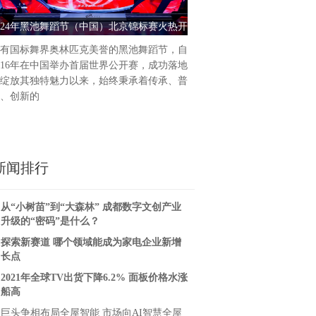
统的涂料产品往往含有大量有
024年黑池舞蹈节（中国）北京锦标赛火热开
上海迪森：水性漆品质与性价
和人体健康造
幕
健康安全的涂装
有国标舞界奥林匹克美誉的黑池舞蹈节，自
016年在中国举办首届世界公开赛，成功落地
绽放其独特魅力以来，始终秉承着传承、普
、创新的
新闻排行
从“小树苗”到“大森林” 成都数字文创产业
升级的“密码”是什么？
探索新赛道 哪个领域能成为家电企业新增
长点
2021年全球TV出货下降6.2% 面板价格水涨
船高
巨头争相布局全屋智能 市场向AI智慧全屋