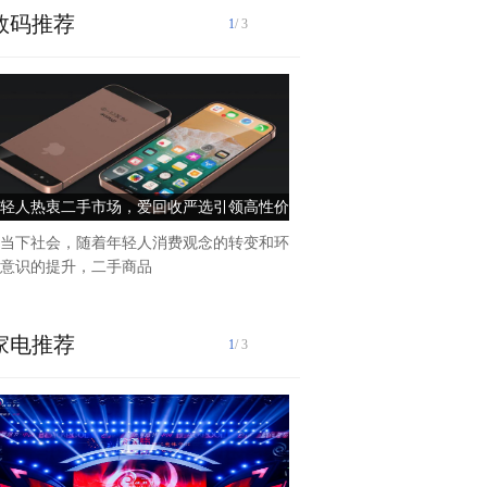
数码推荐
1
/ 3
匠心铸就品质家居在浩渺的家
屋家具有限公司以其独特的
轻人热衷二手市场，爱回收严选引领高性价
“用家具改变生活，以实力赢
比消费新风尚
牌创始人张凤永
当下社会，随着年轻人消费观念的转变和环
意识的提升，二手商品
家电推荐
1
/ 3
在快速发展的现代工业中,家
备生产行业对涂料的需求日益