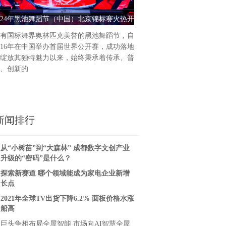
统的涂料产品往往含有大量有
024年黑池舞蹈节（中国）北京锦标赛火热开
上海迪森：水性漆品质与性价
和人体健康造
幕
健康安全的涂装
有国标舞界奥林匹克美誉的黑池舞蹈节，自
016年在中国举办首届世界公开赛，成功落地
绽放其独特魅力以来，始终秉承着传承、普
、创新的
新闻排行
从“小树苗”到“大森林” 成都数字文创产业
升级的“密码”是什么？
探索新赛道 哪个领域能成为家电企业新增
长点
2021年全球TV出货下降6.2% 面板价格水涨
船高
巨头争相布局全屋智能 市场向AI智慧全屋