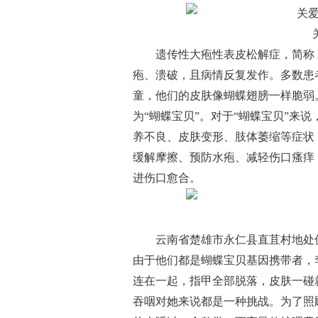
遗传性大疱性表皮松解症，简称
疱、溃破，且病情反复发作。多数患
童，他们的皮肤像蝴蝶翅膀一样脆弱
为“蝴蝶宝贝”。对于“蝴蝶宝贝”来
养不良、皮肤变形、肢体萎缩等症状
缓解摩擦、预防水疱、减轻伤口瘙痒
进伤口愈合。
云南省楚雄市永仁县直苴村地处
由于他们都是蝴蝶宝贝基因携带者，
连在一起，指甲全部脱落，皮肤一碰
吞咽对她来说都是一种挑战。为了照顾