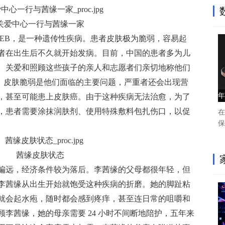
关爱中心一行与茜缘一家
 EB，是一种遗传性疾病。患者皮肤极为脆弱，容易起
者在出生后不久就开始发病。目前，中国的患者多为儿
。关爱和照顾这些孩子的亲人和志愿者们亲切地称他们
说，皮肤脆弱是他们面临的主要问题，严重者还会出现营
年
，甚至可能患上皮肤癌。由于这种疾病无法治愈，为了
，患者需要涂抹润肤剂、使用特殊敷料包扎伤口，以促
在
保
茜缘皮肤状态
偏远，经济条件较为落后。李茜缘的父母都很年轻，但
李茜缘从出生开始就饱受这种疾病的折磨。她的脚趾粘
就会起水疱，随时都会感到疼痒，甚至连日常的咀嚼和
李茜缘，她的母亲需要 24 小时不间断地陪护，五年来