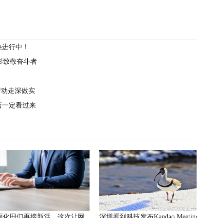
热进行中！
电影致敬奋斗者
行动走深做实
店一定看过来
雨化田们再接新活，这次让网
深圳看到科技发布Kandao Meeting S