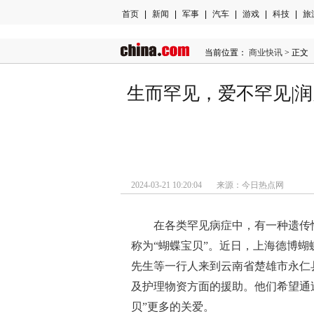
首页
|
新闻
|
军事
|
汽车
|
游戏
|
科技
|
旅
当前位置：
商业快讯
> 正文
生而罕见，爱不罕见|
2024-03-21 10:20:04 来源：今日热点网
在各类罕见病症中，有一种遗传
称为“蝴蝶宝贝”。近日，上海德博
先生等一行人来到云南省楚雄市永仁
及护理物资方面的援助。他们希望通
贝”更多的关爱。