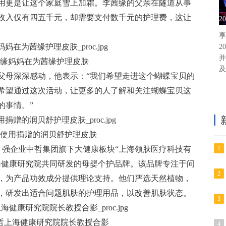
用更是让这个家庭雪上加霜。李茜缘的父亲在隧道从事
收入仅有四五千元，却需要支付数千元的护理费，这让
2
享
2
并
缘妈妈在为茜缘护理皮肤
及
父母深深感动，他表示：“我们希望走进这个蝴蝶宝贝的
希望通过这次活动，让更多的人了解和关注蝴蝶宝贝这
的事情。”
使用捐赠的润贝舒护理皮肤
 500 强企业中哲集团旗下大健康板块“上海领肤医疗科技有
1
海健康研究院共同研发的母婴个护品牌。该品牌专注于问
2
，为产品功效成分提供理论支持。他们严选天然植物，
，研发出适合问题肌肤的护理用品，以改善肌肤状态。
3
哲上海健康研究院院长教授合影
4