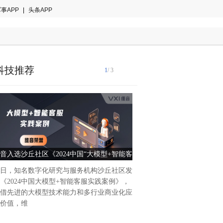
事APP
|
头条APP
科技推荐
1
/ 3
在数字化浪潮席卷全球的今天
在寻求更高效、更智能的工作方
Platform 作为一款强大的
音入选沙丘社区《2024中国“大模型+智能客
智能办公新时代——Power Pl
渐成为提
服”实践案例TOP10》
未来
日，知名数字化研究与服务机构沙丘社区发
《2024中国大模型+智能客服实践案例》，
借先进的大模型技术能力和多行业商业化应
价值，维