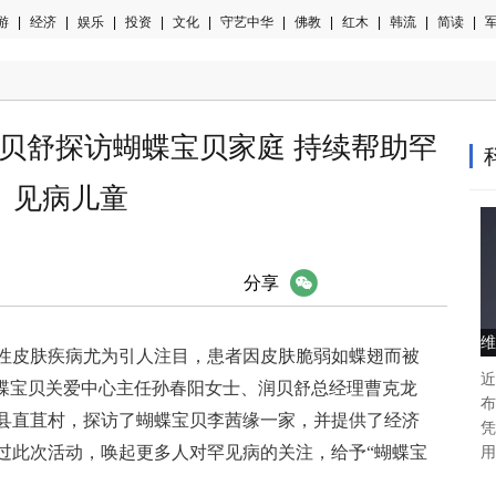
游
|
经济
|
娱乐
|
投资
|
文化
|
守艺中华
|
佛教
|
红木
|
韩流
|
简读
|
军
润贝舒探访蝴蝶宝贝家庭 持续帮助罕
见病儿童
微信
分享
维
性皮肤疾病尤为引人注目，患者因皮肤脆弱如蝶翅而被
近
蝴蝶宝贝关爱中心主任孙春阳女士、润贝舒总经理曹克龙
布
县直苴村，探访了蝴蝶宝贝李茜缘一家，并提供了经济
凭
过此次活动，唤起更多人对罕见病的关注，给予“蝴蝶宝
用