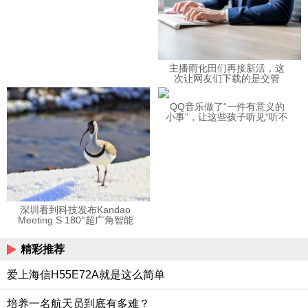
主播雨化田们再接新活，这
次让网友们下载的是交管
12123APP
QQ音乐做了“一件有意义的
小事”，让这些孩子听见“听不
见”的音乐
深圳看到科技发布Kandao
Meeting S 180°超广角智能
视频会议机
精彩推荐
爱上海信H55E72A就是这么简单
培养一名航天员到底有多难？