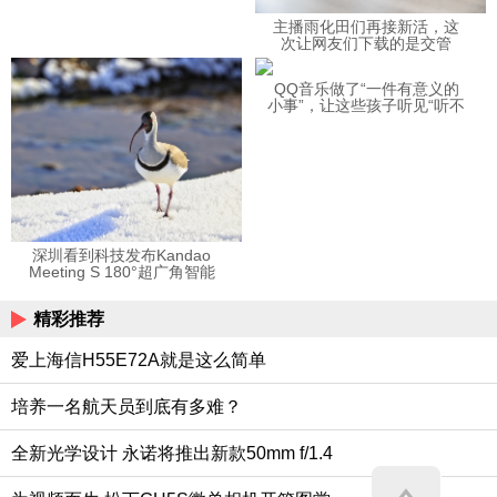
主播雨化田们再接新活，这
次让网友们下载的是交管
12123APP
QQ音乐做了“一件有意义的
小事”，让这些孩子听见“听不
见”的音乐
深圳看到科技发布Kandao
Meeting S 180°超广角智能
视频会议机
精彩推荐
爱上海信H55E72A就是这么简单
培养一名航天员到底有多难？
全新光学设计 永诺将推出新款50mm f/1.4