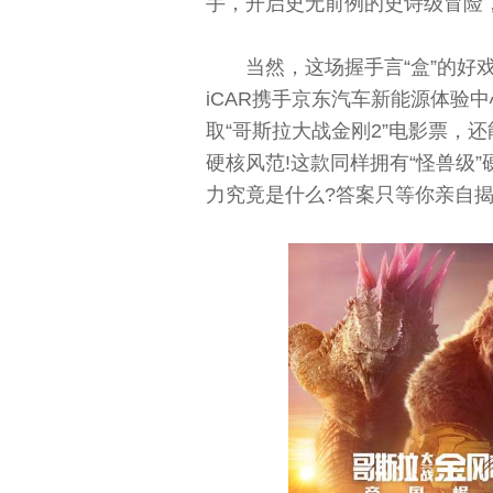
手，开启史无前例的史诗级冒险
当然，这场握手言“盒”的好戏
iCAR携手京东汽车新能源体验
取“哥斯拉大战金刚2”电影票，还能
硬核风范!这款同样拥有“怪兽级”
力究竟是什么?答案只等你亲自揭