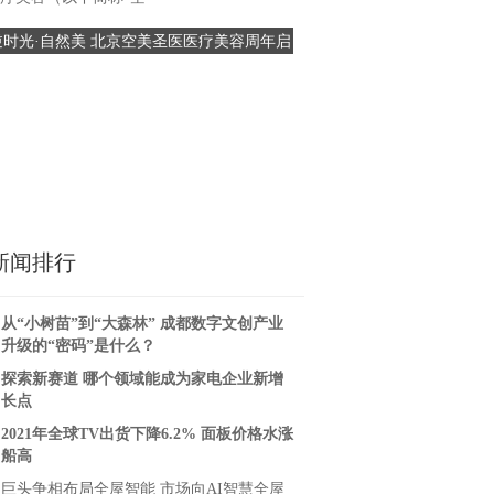
难、团结奋斗的精神，在五四
逆时光·自然美 北京空美圣医医疗美容周年启
京沪高铁苏州维管段开展“青
际，中铁电气
幕盛典 暨鼎新·共生医美战略联盟成立
未来”主题团日
新闻排行
从“小树苗”到“大森林” 成都数字文创产业
升级的“密码”是什么？
探索新赛道 哪个领域能成为家电企业新增
长点
2021年全球TV出货下降6.2% 面板价格水涨
船高
巨头争相布局全屋智能 市场向AI智慧全屋