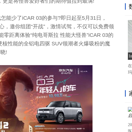
，更是将怪兽爱好者们的期待值拉到最满!
怎能少了iCAR 03的参与?即日起至5月31日，
中心，邀你组团“开战”，激情试驾，不仅可以免费领
零距离体验“纯电哥斯拉 性能大怪兽”iCAR 03的
硬核性能的全铝电四驱 SUV领潮者火爆吸粉的魔
晓!
在
玛
2
医