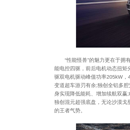
“性能怪兽”的魅力更在于拥有
能电控四驱，前后电机动态扭矩
驱双电机驱动峰值功率205kW，4
变道超车游刃有余;独创全铝多腔
身实现降低能耗、增加续航双赢;8
独创混元超强底盘，无论沙漠戈壁
的王者气势。