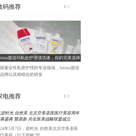
数码推荐
1
/ 3
在五四青年节来临之际,为扎
素养提升工程,继承和弘扬
Intima茵缇玛私处护理清洗液，你的完美选择
中铁物贸鲁班商务公司开展“
创未来”主题团日
探索女性私密护理的专业领域，Intima茵缇
品牌以其精细化的研发
家电推荐
1
/ 3
024年5月7日，逆时光·自然美北京空美圣医
为弘扬五四精神，增强团员青
疗美容（以下简称“空
升团队执行力与思考力，培养