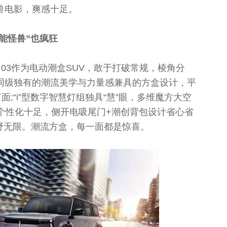
兽电影，爽感十足。
“性能怪兽”也疯狂
 03作为电动潮盒SUV，敢于打破常规，棱角分
同级独有的潮流美学与力量感兼具的方盒设计，平
面;“i”型数字智慧灯组独具“慧”眼，多维魔方大空
个性化十足，侧开电吸尾门+潮创背包设计省心省
野无限。潮流方盒，每一面都是惊喜。