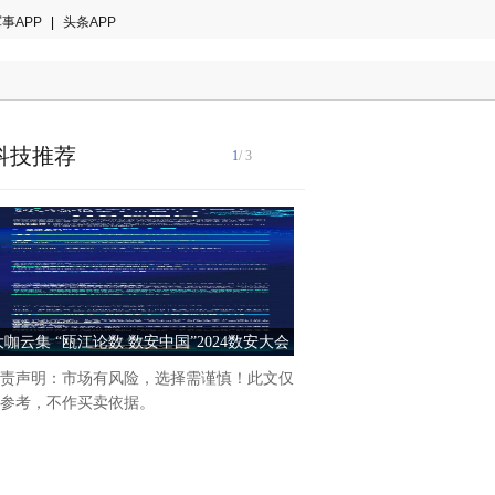
事APP
|
头条APP
科技推荐
1
/ 3
大咖云集 “瓯江论数 数安中国”2024数安大会
西湖论剑丨AI引领数字安全
数享会即将开幕！
亮点速览
责声明：市场有风险，选择需谨慎！此文仅
随着人工智能技术的蓬勃发展
参考，不作买卖依据。
全纪元即将到来。5月18日，2
字安全大会AI引领数字安全
将集结业界