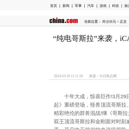
首页
|
新闻
|
军事
|
汽车
|
游戏
|
科技
|
旅
当前位置：
商业快讯
> 正文
“纯电哥斯拉”来袭，i
2024-03-29 11:11:26 来源：今日热点网
十年大成，惊喜巨作!3月2
起》重磅登场，怪兽顶流哥斯拉
精彩绝伦的群兽混战!继《哥斯
双王顶流哥斯拉和金刚面对时刻