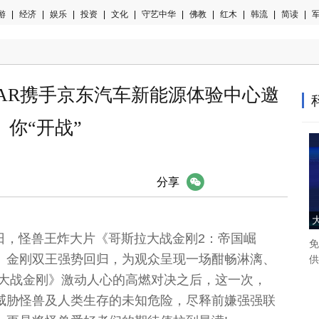
游
|
经济
|
娱乐
|
投资
|
文化
|
守艺中华
|
佛教
|
红木
|
韩流
|
简读
|
军
CAR携手京东汽车新能源体验中心邀
你“开战”
微信
分享
9日，怪兽王炸大片《哥斯拉大战金刚2：帝国崛
免
、金刚双王强势回归，为观众呈现一场酣畅淋漓、
供
拉大战金刚》激动人心的高燃对决之后，这一次，
威胁怪兽及人类生存的未知危险，尽释前嫌强强联