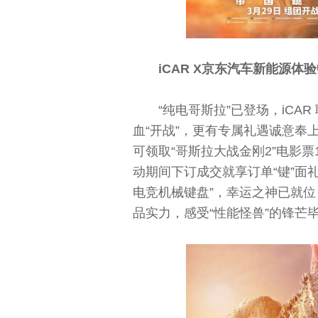
iCAR X京东汽车新能源体
“纯电哥斯拉”已登场，iC
血“开战”，更有专属礼遇诚意奉
可领取“哥斯拉大战金刚2”电影
动期间下订成交就享订单“键”面礼，
电竞机械键盘”，幸运之神已就位，
品实力，感受“性能怪兽”的锋芒毕