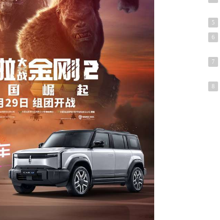
5
6
7
8