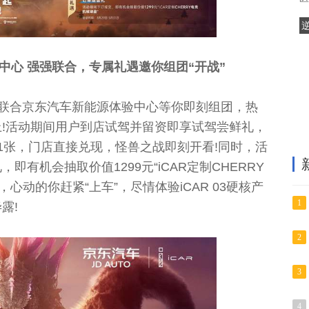
验中心 强强联合，专属礼遇邀你组团“开战”
AR 联合京东汽车新能源体验中心等你即刻组团，热
上!活动期间用户到店试驾并留资即享试驾尝鲜礼，
票1张，门店直接兑现，怪兽之战即刻开看!同时，活
即有机会抽取价值1299元“iCAR定制CHERRY
心动的你赶紧“上车”，尽情体验iCAR 03硬核产
1
露!
2
3
4