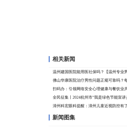
关键词：
相关新闻
温州建国医院能用医社保吗？【温州专业
生殖器疱疹可以这么预防！
佛山华康医院治疗男性问题正规可靠吗？
一次，哪个更幸福？
扫码办：引领网络安全心理健康与餐饮业
全民征集丨2024杭州市“我是绿色节能宣讲
报名中
漳州科宏眼科提醒：漳州儿童近视防控有
新闻图集