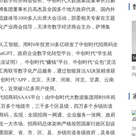
市数字经济商会会长、中创时代大数据集团董事长吕鹏
博集团董事长吕高杰及全国多个地方政府代表、国内外
媒体等1000多人出席大会活动，部委相关专家在主题
化产业商会指导，天津市数字经济商会主办，萨博集
人工智能。用时6年投资10多亿研发了中创时代招商码全
hatGPT、政府企业数字化转型平台、中创时代“学生就
业证明》、中创时代“赚钱”平台、中创时代“众包”灵活
在
工商联等数字化产品服务，通过智能算法AI决策精准获
玛
创时代”APP，北京、天津、河南、河北、甘肃、云南
代，近突破1亿多用户使用。
招商码SAAS平台：由中创时代大数据集团用时6年耗
，三百多个地级市，三千多个区县级，四万多个乡镇街道
招商码，实现：全国招商一网通、企业服务一张网、政府
统一大市场。招商码总体架构严格按照国家行政区划设
2
通国家、省、市、区、县、乡镇街道各级政府，及各级
医