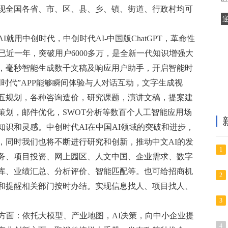
现全国各省、市、区、县、乡、镇、街道、行政村均可
就用中创时代，中创时代AI-中国版ChatGPT，革命性
已近一年，突破用户6000多万，是全新一代知识增强大
，毫秒智能生成数千文稿及响应用户助手，开启智能时
时代”APP能够瞬间体验与人对话互动，文字生成视
五规划，各种咨询造价，研究课题，演讲文稿，提案建
策划，邮件优化，SWOT分析等数百个人工智能应用场
识和灵感。中创时代AI在中国AI领域的突破和进步，
，同时我们也将不断进行研究和创新，推动中文AI的发
1
务、项目投资、网上园区、人文中国、企业需求、数字
库、业绩汇总、分析评价、智能匹配等。也可给招商机
2
和提醒相关部门按时办结。实现信息找人、项目找人、
3
方面：依托大模型、产业地图，AI决策，向中小企业提
4