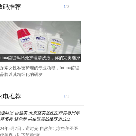
数码推荐
1
/ 3
在五四青年节来临之际,为扎
素养提升工程,继承和弘扬
Intima茵缇玛私处护理清洗液，你的完美选择
中铁物贸鲁班商务公司开展“
创未来”主题团日
探索女性私密护理的专业领域，Intima茵缇
品牌以其精细化的研发
家电推荐
1
/ 3
024年5月7日，逆时光·自然美北京空美圣医
为弘扬五四精神，增强团员青
疗美容（以下简称“空
升团队执行力与思考力，培养