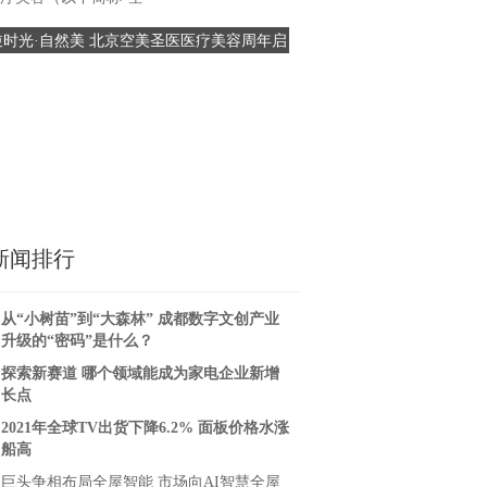
难、团结奋斗的精神，在五四
逆时光·自然美 北京空美圣医医疗美容周年启
京沪高铁苏州维管段开展“青
际，中铁电气
幕盛典 暨鼎新·共生医美战略联盟成立
未来”主题团日
新闻排行
从“小树苗”到“大森林” 成都数字文创产业
升级的“密码”是什么？
探索新赛道 哪个领域能成为家电企业新增
长点
2021年全球TV出货下降6.2% 面板价格水涨
船高
巨头争相布局全屋智能 市场向AI智慧全屋