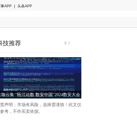
事APP
|
头条APP
科技推荐
1
/ 3
大咖云集 “瓯江论数 数安中国”2024数安大会
西湖论剑丨AI引领数字安全
数享会即将开幕！
亮点速览
责声明：市场有风险，选择需谨慎！此文仅
随着人工智能技术的蓬勃发展
参考，不作买卖依据。
全纪元即将到来。5月18日，2
字安全大会AI引领数字安全
将集结业界