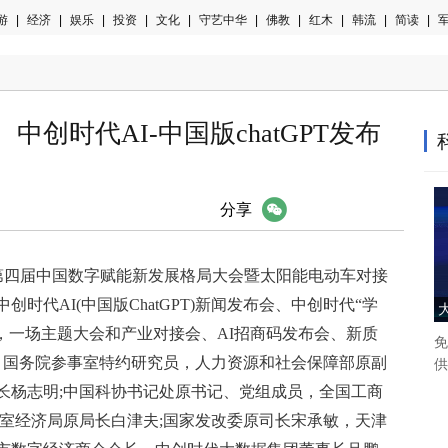
游
|
经济
|
娱乐
|
投资
|
文化
|
守艺中华
|
佛教
|
红木
|
韩流
|
简读
|
军
创时代AI-中国版chatGPT发布
微信
分享
坛-“第四届中国数字赋能新发展格局大会暨太阳能电动车对接
时代AI(中国版ChatGPT)新闻发布会、中创时代“学
，一场主题大会和产业对接会、AI招商码发布会、新质
免
。国务院参事室特约研究员，人力资源和社会保障部原副
供
长杨志明;中国科协书记处原书记、党组成员，全国工商
究室经济局原局长白津夫;国家发改委原司长宋承敏，天津