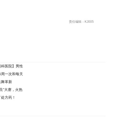
责任编辑：KJ005
男科医院】男性
每周一次和每天
共舞革新
员”大赛，火热
了处方药！