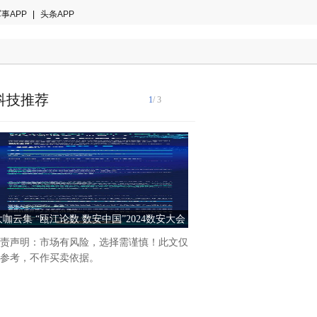
事APP
|
头条APP
科技推荐
1
/ 3
大咖云集 “瓯江论数 数安中国”2024数安大会
西湖论剑丨AI引领数字安全
数享会即将开幕！
亮点速览
责声明：市场有风险，选择需谨慎！此文仅
随着人工智能技术的蓬勃发展
参考，不作买卖依据。
全纪元即将到来。5月18日，2
字安全大会AI引领数字安全
将集结业界