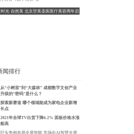
难、团结奋斗的精神，在五四
逆时光·自然美 北京空美圣医医疗美容周年启
京沪高铁苏州维管段开展“青
际，中铁电气
幕盛典 暨鼎新·共生医美战略联盟成立
未来”主题团日
新闻排行
从“小树苗”到“大森林” 成都数字文创产业
升级的“密码”是什么？
探索新赛道 哪个领域能成为家电企业新增
长点
2021年全球TV出货下降6.2% 面板价格水涨
船高
巨头争相布局全屋智能 市场向AI智慧全屋