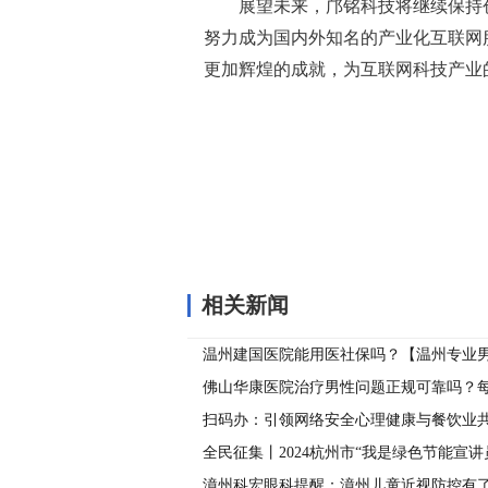
展望未来，邝铭科技将继续保持
努力成为国内外知名的产业化互联网
更加辉煌的成就，为互联网科技产业
关键词：
相关新闻
温州建国医院能用医社保吗？【温州专业
生殖器疱疹可以这么预防！
佛山华康医院治疗男性问题正规可靠吗？
一次，哪个更幸福？
扫码办：引领网络安全心理健康与餐饮业
全民征集丨2024杭州市“我是绿色节能宣讲
报名中
漳州科宏眼科提醒：漳州儿童近视防控有