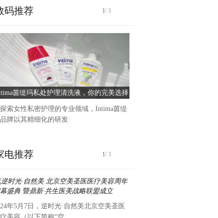
数码推荐
1
/ 3
在五四青年节来临之际,为扎
素养提升工程,继承和弘扬
Intima茵缇玛私处护理清洗液，你的完美选择
中铁物贸鲁班商务公司开展“
创未来”主题团日
探索女性私密护理的专业领域，Intima茵缇
品牌以其精细化的研发
家电推荐
1
/ 3
024年5月7日，逆时光·自然美北京空美圣医
为弘扬五四精神，增强团员青
疗美容（以下简称“空
升团队执行力与思考力，培养