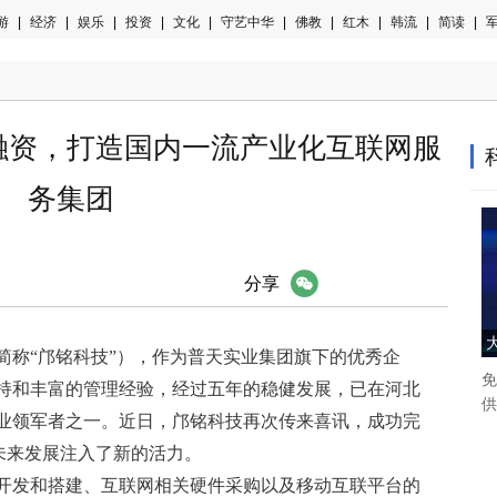
游
|
经济
|
娱乐
|
投资
|
文化
|
守艺中华
|
佛教
|
红木
|
韩流
|
简读
|
军
融资，打造国内一流产业化互联网服
务集团
微信
分享
简称“邝铭科技”），作为普天实业集团旗下的优秀企
免
持和丰富的管理经验，经过五年的稳健发展，已在河北
供
业领军者之一。近日，邝铭科技再次传来喜讯，成功完
的未来发展注入了新的活力。
开发和搭建、互联网相关硬件采购以及移动互联平台的