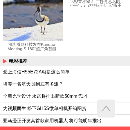
QQ音乐做了“一件有意义的
小事”，让这些孩子听见“听不
见”的音乐
深圳看到科技发布Kandao
Meeting S 180°超广角智能
视频会议机
精彩推荐
爱上海信H55E72A就是这么简单
培养一名航天员到底有多难？
全新光学设计 永诺将推出新款50mm f/1.4
为视频而生 松下GH5S微单相机开箱图赏
亚马逊正开发其首款家用机器人 将可能明年推出