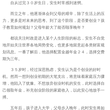
自从过完３０岁生日，安生时常感到迷惘。
而立之年，他逐渐体会到父母的艰辛，除了生活上的压
力，更多是对未来的思考。到了这个阶段，是否要创业？孩
子教育如何规划？父母年龄大了能否颐享晚年？
都说关注时政是进入某个人生阶段的标志，安生不自觉
地开始关注世界各地局势变化，也更多地留意起各类财富规
划讯息。一番了解后，他选择配置金越年金２４，选择交费
期为三年。
３５岁时，经过深思熟虑，安生认为是个创业的好时
机。然而一想到创业初期的大笔支出，将意味着家庭压力骤
增，他陷入了犹豫。不想放弃创业时机的安生，此时选择自
己领取年金，补充创业阶段的家庭收入，以此安心地放手一
搏。
五年后，孩子进入大学，父母步入晚年，此时安生将如