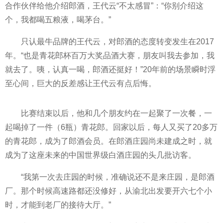
合作伙伴给他介绍郎酒，王代云“不太感冒”：“你别介绍这
个，我都喝五粮液，喝茅台。”
只认最牛品牌的王代云，对郎酒的态度转变发生在2017
年。“也是青花郎杯百万大奖品酒大赛，‌‌朋友叫我去参加，我
就去了。咦，认真一喝，郎酒还挺好！”20年前的场景瞬时浮
至心间，巨大的反差感让王代云有点后悔。
比赛结束以后，他和几个朋友约在一起聚了一次餐，一
起喝掉了一件（6瓶）青花郎。回家以后，每人又买了20多万
的青花郎，成为了郎酒会员。在郎酒庄园尚未建成之时，就
成为了这座未来的中国世界级白酒庄园的头几批访客。
“我第一次去庄园的时候，准确说还不是来庄园，是郎酒
厂。那个时候高速路都还没修好，‌‌从渝北出发要开六七个小
时，才能到老厂的接待大厅。”