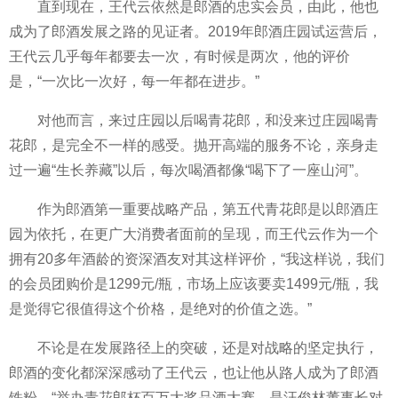
直到现在，王代云依然是郎酒的忠实会员，由此，他也
成为了郎酒发展之路的见证者。2019年郎酒庄园试运营后，
王代云几乎每年都要去一次，有时候是两次，他的评价
是，“一次比一次好，每一年都在进步。”
对他而言，来过庄园以后喝青花郎，和没来过庄园喝青
花郎，是完全不一样的感受。抛开高端的服务不论，亲身走
过一遍“生长养藏”以后，每次喝酒都像“喝下了一座山河”。
作为郎酒第一重要战略产品，第五代青花郎是以郎酒庄
园为依托，在更广大消费者面前的呈现，而王代云作为一个
拥有‌‌20多年酒龄的资深酒友对其这样评价，“我这样说，我们
的会员团购价是1299元/瓶，‌‌市场上应该要卖1499元/瓶，我
是觉得它很值得这个价格，是绝对的价值之选。”
不论是在发展路径上的突破，还是对战略的坚定执行，
郎酒的变化都深深感动了王代云，也让他从路人成为了郎酒
铁粉，“举办青花郎杯百万大奖品酒大赛，是汪俊林董事长对