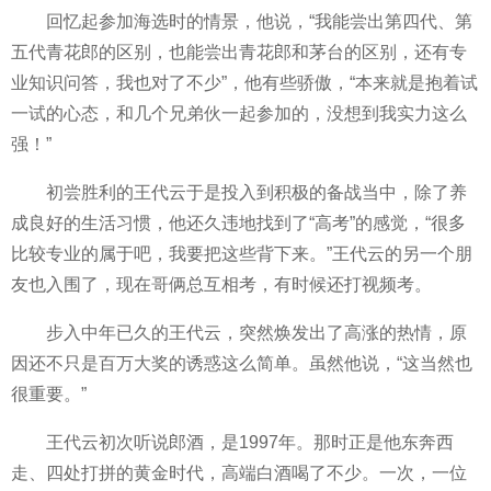
回忆起参加海选时的情景，他说，“我能尝出第四代、第
五代青花郎的区别，也能尝出青花郎和茅台的区别，还有专
业知识问答，我也对了不少”，他有些骄傲，“本来就是抱着试
一试的心态，和几个兄弟伙一起参加的，没想到我实力这么
强！”
初尝胜利的王代云于是投入到积极的备战当中，除了养
成良好的生活习惯，他还久违地找到了“高考”的感觉，“很多
比较专业的属于吧，我要把这些背下来。”王代云的另一个朋
友也入围了，现在哥俩总互相考，有时候还打视频考。
步入中年已久的王代云，突然焕发出了高涨的热情，原
因还不只是百万大奖的诱惑这么简单。虽然他说，“这当然也
很重要。”
王代云初次听说郎酒，是1997年。那时正是他东奔西
走、四处打拼的黄金时代，高端白酒喝了不少。一次，一位