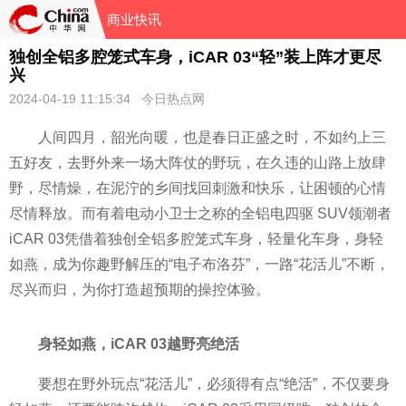
商业快讯
独创全铝多腔笼式车身，iCAR 03“轻”装上阵才更尽
兴
2024-04-19 11:15:34 今日热点网
人间四月，韶光向暖，也是春日正盛之时，不如约上三
五好友，去野外来一场大阵仗的野玩，在久违的山路上放肆
野，尽情燥，在泥泞的乡间找回刺激和快乐，让困顿的心情
尽情释放。而有着电动小卫士之称的全铝电四驱 SUV领潮者
iCAR 03凭借着独创全铝多腔笼式车身，轻量化车身，身轻
如燕，成为你趣野解压的“电子布洛芬”，一路“花活儿”不断，
尽兴而归，为你打造超预期的操控体验。
身轻如燕，
iCAR 03
越野亮绝活
要想在野外玩点“花活儿”，必须得有点“绝活”，不仅要身