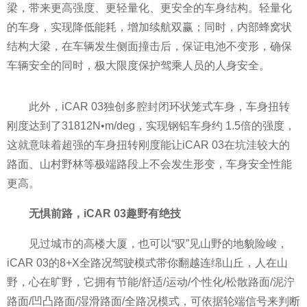
梁，带来更高强度、更轻量化、更安全的车身结构。轻量化
的车身，实现降低能耗，增加续航双赢；同时，内部蜂窝状
结构大梁，在车辆发生侧面撞击后，保证电池不变形，确保
车辆安全的同时，极大限度保护驾乘人员的人身安全。
此外，iCAR 03独创多腔封闭环状笼式车身，车身扭转
刚度达到了31812N•m/deg，实现钢铝车身约 1.5倍的强度，
这就意味着超强的车身扭转刚度能让iCAR 03在坑洼较大的
路面、山村野林等极端路段上不会发生形变，车身安全性能
更高。
无惧前路，
iCAR 03
趣
野
有绝技
见过城市的高楼大厦，也可以“驭”见山野的地貌险峻，
iCAR 03的8+X全路况驾驶模式带你翻越连绵山丘，人在山
野，心在旷野，它拥有节能/舒适/运动/个性化/松散路面/泥泞
路面/凹凸路面/湿滑路面/全路况模式，可依据轮端信号来判断