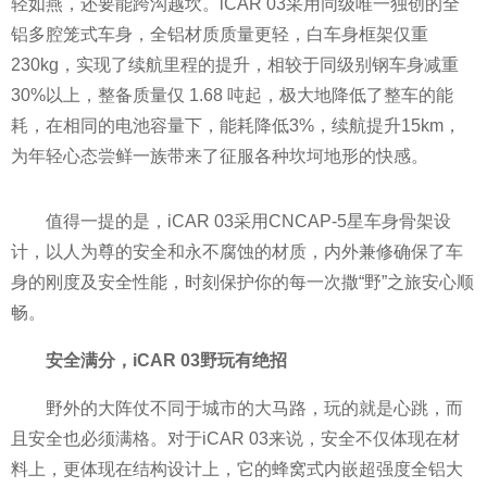
轻如燕，还要能跨沟越坎。iCAR 03采用同级唯一独创的全
铝多腔笼式车身，全铝材质质量更轻，白车身框架仅重
230kg，实现了续航里程的提升，相较于同级别钢车身减重
30%以上，整备质量仅 1.68 吨起，极大地降低了整车的能
耗，在相同的电池容量下，能耗降低3%，续航提升15km，
为年轻心态尝鲜一族带来了征服各种坎坷地形的快感。
值得一提的是，iCAR 03采用CNCAP-5星车身骨架设
计，以人为尊的安全和永不腐蚀的材质，内外兼修确保了车
身的刚度及安全性能，时刻保护你的每一次撒“野”之旅安心顺
畅。
安全满分，
iCAR 03野
玩有绝招
野外的大阵仗不同于城市的大马路，玩的就是心跳，而
且安全也必须满格。对于iCAR 03来说，安全不仅体现在材
料上，更体现在结构设计上，它的蜂窝式内嵌超强度全铝大