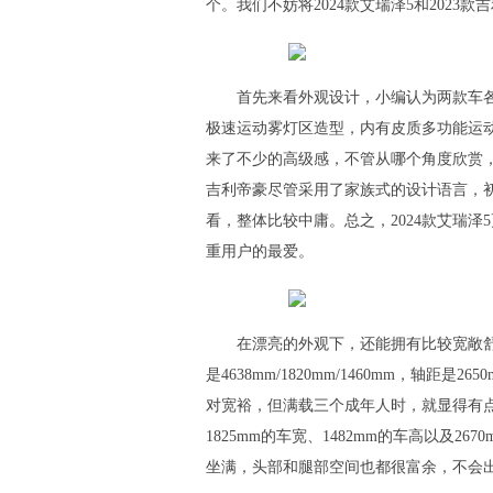
个。我们不妨将2024款艾瑞泽5和202
首先来看外观设计，小编认为两款车各
极速运动雾灯区造型，内有皮质多功能运
来了不少的高级感，不管从哪个角度欣赏，
吉利帝豪尽管采用了家族式的设计语言，
看，整体比较中庸。总之，2024款艾瑞泽
重用户的最爱。
在漂亮的外观下，还能拥有比较宽敞舒
是4638mm/1820mm/1460mm，轴
对宽裕，但满载三个成年人时，就显得有点拥
1825mm的车宽、1482mm的车高以及
坐满，头部和腿部空间也都很富余，不会