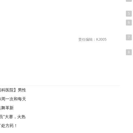
5
6
7
责任编辑：KJ005
8
男科医院】男性
每周一次和每天
共舞革新
员”大赛，火热
了处方药！