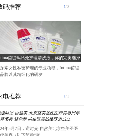
数码推荐
1
/ 3
在五四青年节来临之际,为扎
素养提升工程,继承和弘扬
Intima茵缇玛私处护理清洗液，你的完美选择
中铁物贸鲁班商务公司开展“
创未来”主题团日
探索女性私密护理的专业领域，Intima茵缇
品牌以其精细化的研发
家电推荐
1
/ 3
024年5月7日，逆时光·自然美北京空美圣医
为弘扬五四精神，增强团员青
疗美容（以下简称“空
升团队执行力与思考力，培养