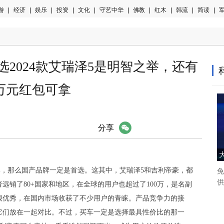
游
|
经济
|
娱乐
|
投资
|
文化
|
守艺中华
|
佛教
|
红木
|
韩流
|
简读
|
军
2024款艾瑞泽5是明智之举，还有
万元红包可拿
微信
分享
比，那么国产品牌一定是首选。这其中，艾瑞泽5和吉利帝豪，都
免
供
远销了80+国家和地区，在全球的用户也超过了100万，是名副
很优秀，在国内市场收获了不少用户的青睐。产品竞争力的接
它们放在一起对比。不过，买车一定是选择最具性价比的那一