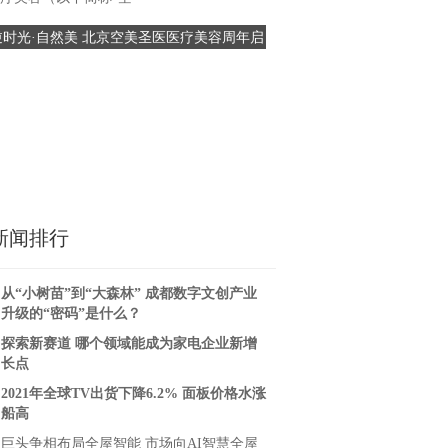
难、团结奋斗的精神，在五四
逆时光·自然美 北京空美圣医医疗美容周年启
京沪高铁苏州维管段开展“青
际，中铁电气
幕盛典 暨鼎新·共生医美战略联盟成立
未来”主题团日
新闻排行
从“小树苗”到“大森林” 成都数字文创产业
升级的“密码”是什么？
探索新赛道 哪个领域能成为家电企业新增
长点
2021年全球TV出货下降6.2% 面板价格水涨
船高
巨头争相布局全屋智能 市场向AI智慧全屋