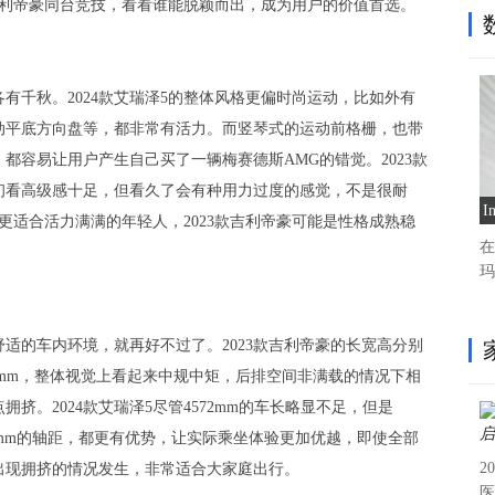
3款吉利帝豪同台竞技，看看谁能脱颖而出，成为用户的价值首选。
有千秋。2024款艾瑞泽5的整体风格更偏时尚运动，比如外有
动平底方向盘等，都非常有活力。而竖琴式的运动前格栅，也带
都容易让用户产生自己买了一辆梅赛德斯AMG的错觉。2023款
初看高级感十足，但看久了会有种用力过度的感觉，不是很耐
5更适合活力满满的年轻人，2023款吉利帝豪可能是性格成熟稳
在
玛
适的车内环境，就再好不过了。2023款吉利帝豪的长宽高分别
距是2650mm，整体视觉上看起来中规中矩，后排空间非满载的情况下相
挤。2024款艾瑞泽5尽管4572mm的车长略显不足，但是
2670mm的轴距，都更有优势，让实际乘坐体验更加优越，即使全部
2
出现拥挤的情况发生，非常适合大家庭出行。
医