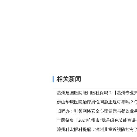
关键词：
相关新闻
温州建国医院能用医社保吗？【温州专业
生殖器疱疹可以这么预防！
佛山华康医院治疗男性问题正规可靠吗？
一次，哪个更幸福？
扫码办：引领网络安全心理健康与餐饮业
全民征集丨2024杭州市“我是绿色节能宣讲
报名中
漳州科宏眼科提醒：漳州儿童近视防控有