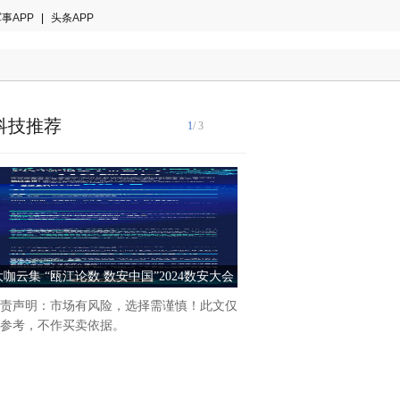
事APP
|
头条APP
科技推荐
1
/ 3
大咖云集 “瓯江论数 数安中国”2024数安大会
西湖论剑丨AI引领数字安全
数享会即将开幕！
亮点速览
责声明：市场有风险，选择需谨慎！此文仅
随着人工智能技术的蓬勃发展
参考，不作买卖依据。
全纪元即将到来。5月18日，2
字安全大会AI引领数字安全
将集结业界