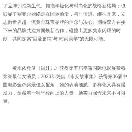
了品牌拥抱新生代、拥抱年轻化与时尚化的战略新格局；也
彰显了赛菲尔始终走在国际前沿，与时俱进、继往开来，立
志做世界超一流黄金珠宝品牌的信念与决心。期待双方在接
下来的品牌共建方面焕新合作，碰撞出更多隽永闪耀的时
刻，共同探索“因爱更纯”与“时尚美学”的无限可能。
黄米依凭借《街娃儿》获得第五届平遥国际电影展费穆
荣誉最佳女演员，2023年凭借《永安故事集》获得第36届中
国电影金鸡奖最佳女配角，她的表演细腻、多样化又具有爆
发力，蕴藏着一种坚毅向上的力量，她实力强悍未来不可限
量。