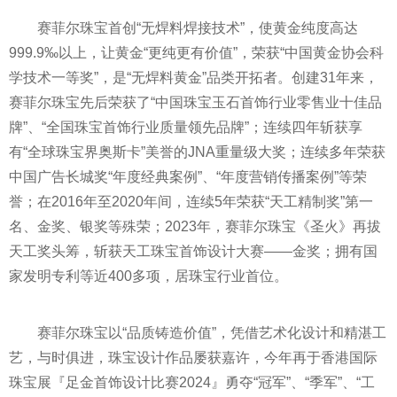
赛菲尔珠宝首创“无焊料焊接技术”，使黄金纯度高达
999.9‰以上，让黄金“更纯更有价值”，荣获“中国黄金协会科
学技术一等奖”，是“无焊料黄金”品类开拓者。创建31年来，
赛菲尔珠宝先后荣获了“中国珠宝玉石首饰行业零售业十佳品
牌”、“全国珠宝首饰行业质量领先品牌”；连续四年斩获享
有“全球珠宝界奥斯卡”美誉的JNA重量级大奖；连续多年荣获
中国广告长城奖“年度经典案例”、“年度营销传播案例”等荣
誉；在2016年至2020年间，连续5年荣获“天工精制奖”第一
名、金奖、银奖等殊荣；2023年，赛菲尔珠宝《圣火》再拔
天工奖头筹，斩获天工珠宝首饰设计大赛——金奖；拥有国
家发明专利等近400多项，居珠宝行业首位。
赛菲尔珠宝以“品质铸造价值”，凭借艺术化设计和精湛工
艺，与时俱进，珠宝设计作品屡获嘉许，今年再于香港国际
珠宝展『足金首饰设计比赛2024』勇夺“冠军”、“季军”、“工