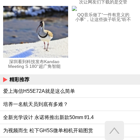
次让网友们下载的是交管
12123APP
QQ音乐做了“一件有意义的
小事”，让这些孩子听见“听不
见”的音乐
深圳看到科技发布Kandao
Meeting S 180°超广角智能
视频会议机
精彩推荐
爱上海信H55E72A就是这么简单
培养一名航天员到底有多难？
全新光学设计 永诺将推出新款50mm f/1.4
为视频而生 松下GH5S微单相机开箱图赏