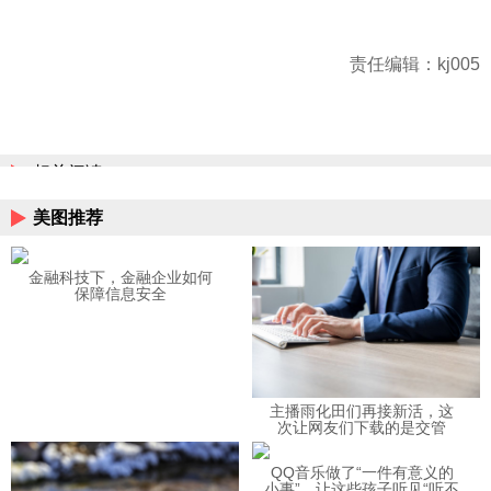
责任编辑：kj005
相关阅读
美图推荐
金融科技下，金融企业如何
保障信息安全
主播雨化田们再接新活，这
次让网友们下载的是交管
12123APP
QQ音乐做了“一件有意义的
小事”，让这些孩子听见“听不