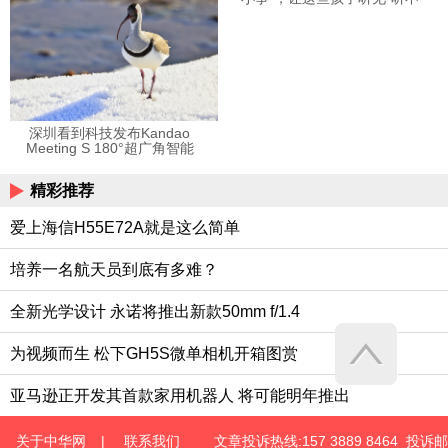
见”的音乐
深圳看到科技发布Kandao
Meeting S 180°超广角智能
视频会议机
精彩推荐
爱上海信H55E72A就是这么简单
培养一名航天员到底有多难？
全新光学设计 永诺将推出新款50mm f/1.4
为视频而生 松下GH5S微单相机开箱图赏
亚马逊正开发其首款家用机器人 将可能明年推出
关于中华网
|
联系我们
文章投诉热线:157 3889 8464 投诉邮