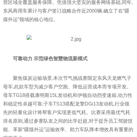
营区域全覆盖服务保障。凭借强大坚实的服务网络基础,同年,
东风商用车累计与客户签订战略合作
近
2000辆,确立了在“疆
煤外运”领域的核心地位。
可靠动力 示范绿色智慧物流新模式
聚焦煤炭运输场景,本次节气挑战赛限定东风天龙燃气子
母车,此款车型为减少客户空跑、降低运营成本而专项开发。
母车TG18搭载康明斯15L发动机和伊顿自动挡变速箱,动力
性
和稳定
性
卓越可靠;子车TS13搭配龙擎DGi13发动机,行业领
先的轻量化设计将帮客户实现更低气耗。比赛采用最优气耗
排名原则,通过参赛队友之间的比学赶超,对于提升员工驾驶技
能、革新“疆煤外运”运输效率、助力车队降本增效具有重要的