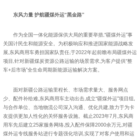
东风力量 护航疆煤外运“黑金路”
作为全国一体化能源保供大局的重要举措,“疆煤外运”事
关国计民生和能源安全。为积极响应和推进
国家
能源战略发
展,东风商用车勇担
国家
队责任,于2022年起前瞻布局疆煤外运
项目,针对新疆煤炭资源公路运输的场景需求,为客户提供“整
车+后市场”全生命周期新能源运输解决方案。
面对新疆公路运输里程长、市场需求量大、服务网点
少、配件补给难,东风商用车主动出击,成立“疆煤外运”项目组,
与合作单位、当地物流公司深入沟通、优化共建,致力于为卡
友提供更加人
性
化的关怀服务设施。截止2023年7月,东风商
用车先后建立25家服务网络,投入配件保障2000余万元,对疆
煤外运专线服务站进行专题强化培训,实现了对客户使用和运