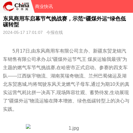
商业快讯
东风商用车启幕节气挑战赛，示范“疆煤外运”绿色低
碳转型
2024-05-17 17:01:07 今报在线
5月17日,由东风商用车有限公司主办、新疆东贸龙锦汽
车销售有限公司承办,以“疆煤外运节气王 煤炭运输我最强”为
主题的燃气车节气挑战赛,在哈密市正式启动。参赛的四支车
队——江西纵宇物流、湖南英瑞奇物流、兰州巴蜀储运及湖
北东贸惠城,均将驾驶东风天龙燃气子母车,通过为期10天的真
实运营气耗比拼一决高下,现场阵容壮观、蓄势待发,生动展现
了“疆煤外运”物流运输在降本增效、绿色低碳转型上的决心与
实践。