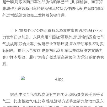
超千辆,对东风商用车的品质信赖早已经过时间检验。而东贸
惠城作为东风商用车经销商物流转型合作的代表,在赋能“疆煤
外运”物流运营效益上发挥着关键作用。
当下,“疆煤外运”公路运输持续释放财富机遇,拉动行业运
力竞争日趋加剧。东风商用车围绕“疆煤外运”运输场景启动节
气挑战赛,联合大客户构建行业互助环境,旨在帮助车队应对实
际问题、提升运营效益,也是东风商用车以整体解决方案助力
客户降本增效、履行“为客户创造更高运营价值”承诺的躬身实
践。
据悉,本次节气挑战赛设有丰厚奖金,鼓励参赛选手勇争节
气王、比出极致气耗,比赛后期,活动方还将邀请龙擎动力及东