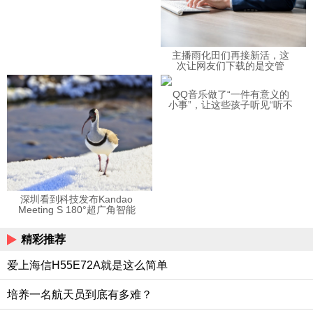
主播雨化田们再接新活，这
次让网友们下载的是交管
12123APP
QQ音乐做了“一件有意义的
小事”，让这些孩子听见“听不
见”的音乐
深圳看到科技发布Kandao
Meeting S 180°超广角智能
视频会议机
精彩推荐
爱上海信H55E72A就是这么简单
培养一名航天员到底有多难？