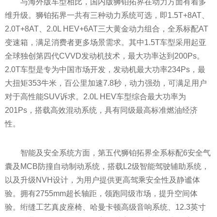
与海外版车型相比，国内版狮铂拓界在动力方面有着多
维升级。狮铂拓界一共有三种动力系统可选，即1.5T+8AT、
2.0T+8AT、2.0L H
EV+6AT三大黄金动力组合，全系标配AT
变速箱，满足消费者更多场景需求。其中1.5T车型采用起亚
全球独创第四代CVVD发动机技术，最大功率达到200Ps。
2.0T车型是专为
中国市场开发，发动机最大功率234Ps，最
大扭矩353牛米，百公里加速7.8秒，动力强劲，可满足用户
对于高
性能SUV诉求。2.0L H
EV车型综合最大功率为
201Ps，搭载高效混动系统，具有同级最高标准燃油经济
性。
智能及安全系统方面，第五代狮铂拓界全系标配6安全气
囊及MCB防撞自动制动系统，搭载L2级智能驾驶辅助系统，
以及升级NVH设计，为用户提供更高驾乘安全
性及静谧体
验。拥有2755mm超长轴距，领跑同级市场，提升空间体
验。绗缝工艺真皮座椅、哈曼卡顿高级音响系统、12.3英寸