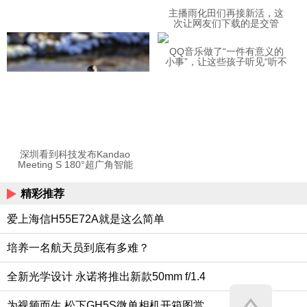
主播雨化田们再接新活，这
次让网友们下载的是交管
12123APP
QQ音乐做了“一件有意义的
小事”，让这些孩子听见“听不
见”的音乐
深圳看到科技发布Kandao
Meeting S 180°超广角智能
视频会议机
精彩推荐
爱上海信H55E72A就是这么简单
培养一名航天员到底有多难？
全新光学设计 永诺将推出新款50mm f/1.4
为视频而生 松下GH5S微单相机开箱图赏