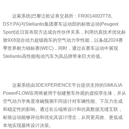
达索系统(巴黎泛欧证券交易所：FR0014003TT8,
DSY.PA)与Stellantis集团赛车运动部的标致运动(Peugeot
Sport)
近
日宣布双方达成合作伙伴关系，利用仿真技术优化标
致9X8混合动力超级跑车的空气动力学
性
能，以备战2024赛
季世界耐力锦标赛(WEC)，同时，通过在赛车运动中展现
Stellantis高
性
能电动汽车为其品牌带来巨大价值。
达索系统由3DEXPERIENCE
平
台提供支持的SIMULIA
PowerFLOW应用将被用于创建整车外观的虚拟孪生体，并从
空气动力学角度准确预测不同设计对车辆
性
能、下压力生成
和稳定
性
的影响。通过在云端将设计和仿真数据无缝互联，
标致运动能够评估和优化其设计理念，从而更高效、更低成
本地实现最终设计决策。