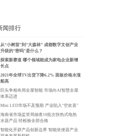
览会圆满收官！
贡献奖”
新闻排行
从“小树苗”到“大森林” 成都数字文创产业
升级的“密码”是什么？
探索新赛道 哪个领域能成为家电企业新增
长点
2021年全球TV出货下降6.2% 面板价格水涨
船高
巨头争相布局全屋智能 市场向AI智慧全屋
体系迈进
Mini LED市场不及预期 产业陷入“空欢喜”
海南省市场监管局抽查10批次快热式电热
水器产品 经检验全部合格
智能化开辟产品创新边界 智能坐便器产业
迎来发展新契机