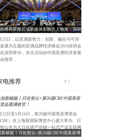
5月25日,2024年吉林省科
长春中国光学科学技术馆
政峰再获斯贝瑞新媒体影响力人物奖：深耕
2024年吉林省科技
新媒体 传播社会正能量
月25日，以亚洲新势力：创新、融合与可持
发展为主题的亚洲品牌经济峰会2024深圳会
在深圳举办，本次活动由中国亚洲经济发展
会指导，
家电推荐
1
/ 3
月22日至5月24日，第28届中国美容博览会
5月25日，在福州举办的第七
CBE）在上海新国际博览中心盛大举办。日
峰会上，2024数字中国创新
智云作为大日化研产供销一站式产业互联网
炉，石家庄市政务云基于鲲鹏
创新赋能丨日化智云×第28届CBE中国美容博
石家庄市政务云荣获“数字中
台精彩亮相
云安全可靠新