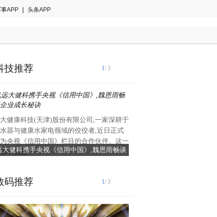
事APP
|
头条APP
科技推荐
1
/ 3
大健康科技(天津)股份有限公司,一家深耕于
近日,新经济100人创始人、
水器与健康水家电领域的佼佼者,近日正式
刚与新壹科技创始人韩坤就A
为央视《信用中国》栏目的合作伙伴。这一
落地进行了深入对话。此次直
远大健科携手央视《信用中国》,魏恩雨畅谈
李志刚对话新壹科技韩坤:探索
誉不仅是
示了新壹科技
企业成长秘诀
图景
数码推荐
1
/ 3