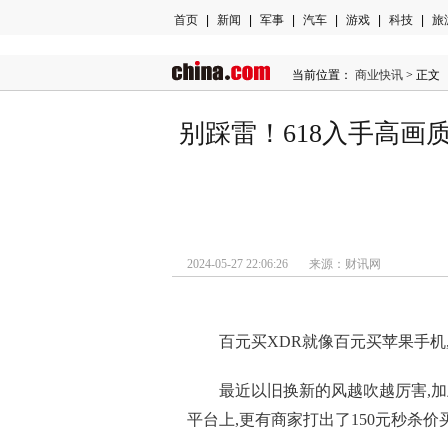
首页
|
新闻
|
军事
|
汽车
|
游戏
|
科技
|
旅
当前位置：
商业快讯
> 正文
别踩雷！618入手高画
2024-05-27 22:06:26 来源：财讯网
百元买XDR就像百元买苹果手机,
最近以旧换新的风越吹越厉害,加
平台上,更有商家打出了150元秒杀价买