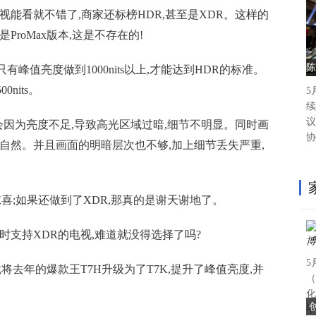
视能看就不错了,商家还标榜HDR,甚至是XDR。这样的
至是ProMax版本,这是不存在的!
陈
有峰值亮度做到1000nits以上,才能达到HDR的标准。
nits。
5
续
议
,会因为亮度不足,导致高光区域过暗,细节不明显。同时画
协
自然。并且画面的明暗层次也不够,加上细节丢失严重,
惊喜;如果还做到了XDR,那真的是谢天谢地了。
时支持XDR的电视,难道就没得选择了吗?
5
就将去年的爆款王T7H升级为了T7K,提升了峰值亮度,并
（
化
平