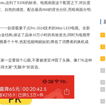
0nits,达到了XDR的标准。电视画面这个配置之下,对比度
、自然的感觉。配合最高960的背光分区,亮暗画面分明,
一款搭载量子点Pro 2024技术的Mini LED电视。全新
合金结构,保证了晶体10万小时的有效发光,同时为电视带
1
说,电视看个十年,色彩也能绚丽如初,降低了消费者的换机成
2
3
大家一定要留个心眼,不要被便宜冲昏了头脑。像T7K这种
值得大家“无脑冲”的首选。
4
5
6
7