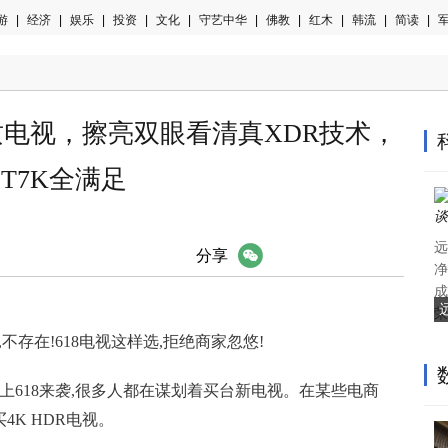
游
|
经济
|
娱乐
|
投资
|
文化
|
守艺中华
|
佛教
|
红木
|
韩流
|
简读
|
军
质电视，擦亮双眼看清真XDR技术，
T7K全满足
远
微信
分享
净
成
荣
不存在!618电视这样选,拒绝商家忽悠!
上618来袭,很多人都在谋划着买台新电视。在某些电商
4K HDR电视。